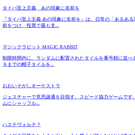
タイパ至上主義 あの現象に名前を
『タイパ至上主義 あの現象に名前を』は、日常の「あるある
前をつけ、投票で最も支...
マジックラビット MAGIC RABBIT
制限時間内に、ランダムに配置されたタイルを番号順に並べる
９までの帽子タイルを...
おおいそがしオーケストラ
ジェスチャーで意思疎通を目指す、スピード協力ゲームです。
ムにシャッフル...
ハステヴォルテ？