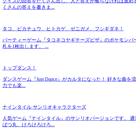
クイズの回答をたくさん出し、人と答えが被らなければ進める
くさんの答えを書きま...
タコ、ピカチュウ、ヒトカゲ、ゼニガメ、フシギダネ！
パーティーゲーム『タコネコヤギチーズピザ』のポケモンバー
札を1枚出します。 ...
トップダンス！
ダンスゲーム『Just Dance』がカルタになった！ 好
力でも楽...
ナインタイル サンリオキャラクターズ
人気ゲーム『ナインタイル』のサンリオバージョンです。 通
ばつ丸、けろけろけろ...