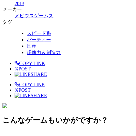
2013
メーカー
メビウスゲームズ
タグ
スピード系
パーティー
国産
想像力＆創造力
COPY LINK
𝕏
POST
SHARE
COPY LINK
𝕏
POST
SHARE
こんなゲームもいかがですか？