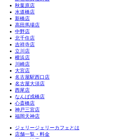
秋葉原店
水道橋店
新橋店
高田馬場店
中野店
北千住店
吉祥寺店
立川店
横浜店
川崎店
大宮店
名古屋駅西口店
名古屋大須店
西尾店
なんば戎橋店
心斎橋店
神戸三宮店
福岡天神店
ジェリージェリーカフェとは
店舗一覧・料金