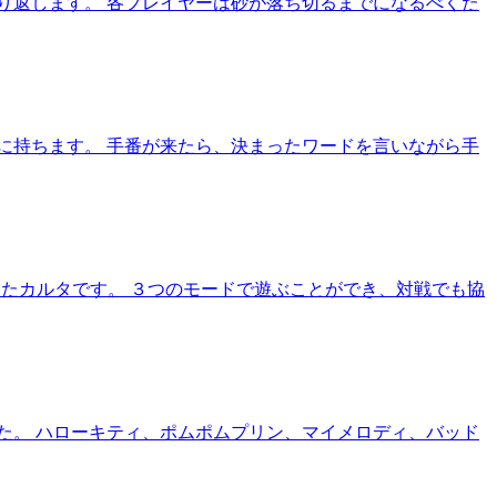
り返します。 各プレイヤーは砂が落ち切るまでになるべくた
に持ちます。 手番が来たら、決まったワードを言いながら手
わったカルタです。 ３つのモードで遊ぶことができ、対戦でも協
た。 ハローキティ、ポムポムプリン、マイメロディ、バッド