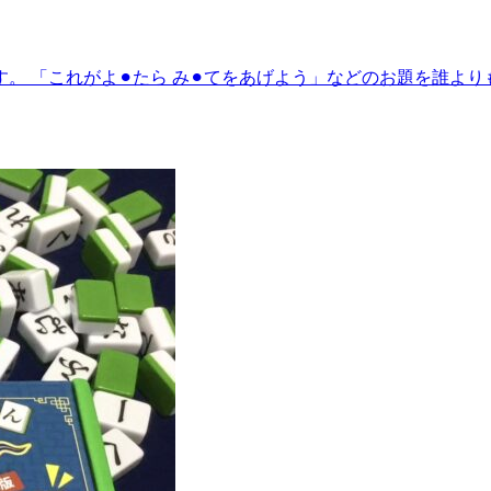
 「これがよ⚫︎たら み⚫︎てをあげよう」などのお題を誰より