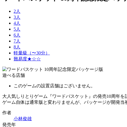
2人
3人
4人
5人
6人
7人
8人
軽量級（〜30分）
難易度★☆☆
遊べる店舗
このゲームの設置店舗はございません。
大人気しりとりゲーム『ワードバスケット』の発売10周年を
ゲーム自体は通常版と変わりませんが、パッケージが開発当
作者
小林俊雄
発売年