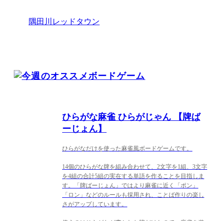
隅田川レッドタウン
ひらがな麻雀 ひらがじゃん 【牌ば
ーじょん】
ひらがなだけを使った麻雀風ボードゲームです。
14個のひらがな牌を組み合わせて、2文字を1組、3文字
を4組の合計5組の実在する単語を作ることを目指しま
す。「牌ばーじょん」ではより麻雀に近く「ポン」
「ロン」などのルールも採用され、ことば作りの楽し
さがアップしています。