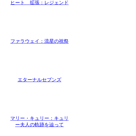
ヒート 拡張：レジェンド
ファラウェイ：流星の祝祭
エターナルセブンズ
マリー・キュリー：キュリ
ー夫人の軌跡を辿って