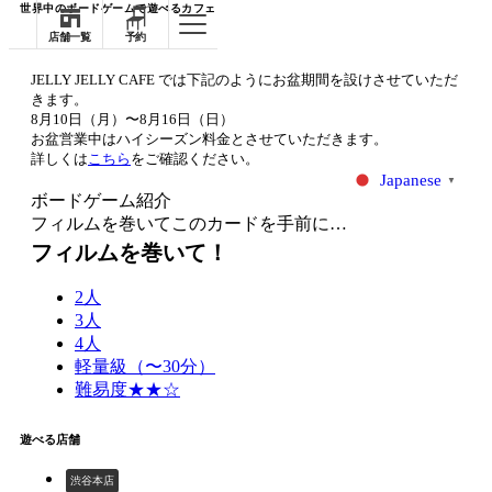
世界中のボードゲームで遊べるカフェ
店舗一覧
予約
JELLY JELLY CAFE では下記のようにお盆期間を設けさせていただ
きます。
8月10日（月）〜8月16日（日）
お盆営業中はハイシーズン料金とさせていただきます。
詳しくは
こちら
をご確認ください。
Japanese
▼
ボードゲーム紹介
フィルムを巻いてこのカードを手前に…
フィルムを巻いて！
2人
3人
4人
軽量級（〜30分）
難易度★★☆
遊べる店舗
渋谷本店