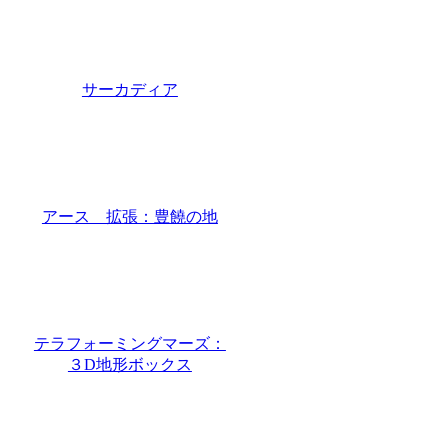
サーカディア
アース 拡張：豊饒の地
テラフォーミングマーズ：
３D地形ボックス