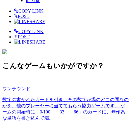
協力系
COPY LINK
𝕏
POST
SHARE
COPY LINK
𝕏
POST
SHARE
こんなゲームもいかがですか？
ワンラウンド
数字の書かれたカードを引き、その数字が場のどこの間なの
かを、他のプレーヤーに当ててもらう協力ゲームです。 ゲ
ームの開始時に「0/100」「33」「66」のカードに、無作為
な単語を書き込んで場...