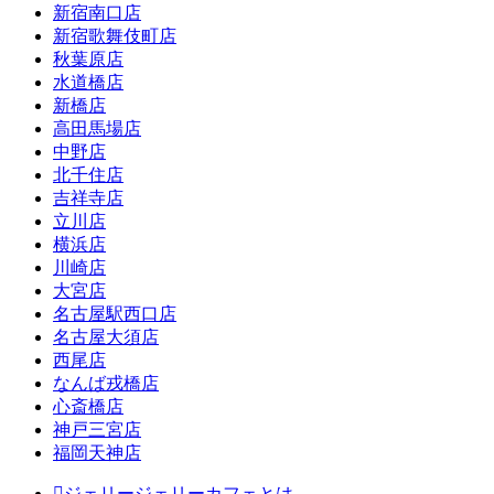
新宿南口店
新宿歌舞伎町店
秋葉原店
水道橋店
新橋店
高田馬場店
中野店
北千住店
吉祥寺店
立川店
横浜店
川崎店
大宮店
名古屋駅西口店
名古屋大須店
西尾店
なんば戎橋店
心斎橋店
神戸三宮店
福岡天神店
ジェリージェリーカフェとは