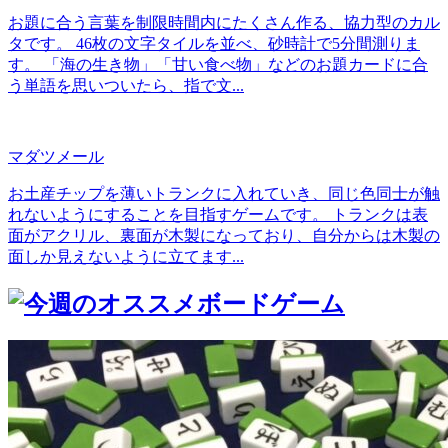
お題に合う言葉を制限時間内にたくさん作る、協力型のカル
タです。 46枚の文字タイルを並べ、砂時計で5分間測りま
す。 「海の生き物」「甘い食べ物」などのお題カードに合
う単語を思いついたら、指で文...
マダツメール
お土産チップを薄いトランクに入れていき、同じ色同士が触
れないようにすることを目指すゲームです。 トランクは表
面がアクリル、裏面が木製になっており、自分からは木製の
面しか見えないように立てます...