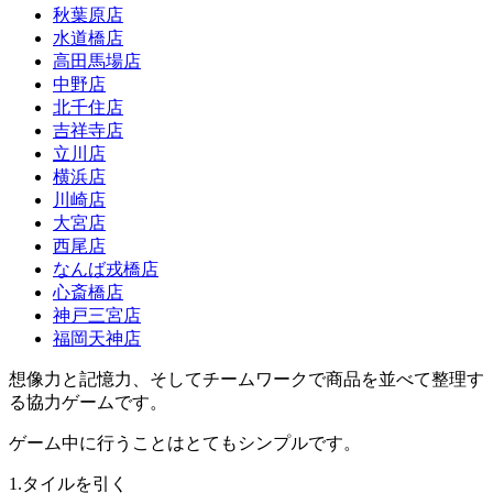
秋葉原店
水道橋店
高田馬場店
中野店
北千住店
吉祥寺店
立川店
横浜店
川崎店
大宮店
西尾店
なんば戎橋店
心斎橋店
神戸三宮店
福岡天神店
想像力と記憶力、そしてチームワークで商品を並べて整理す
る協力ゲームです。
ゲーム中に行うことはとてもシンプルです。
1.タイルを引く