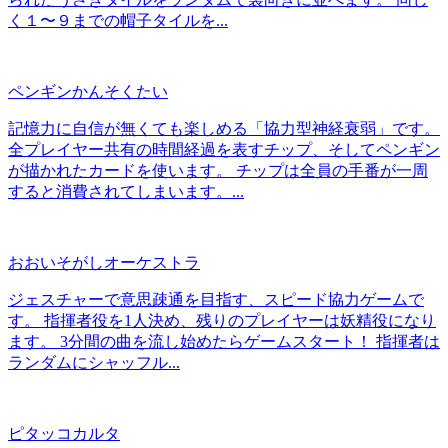
く１〜９までの帽子タイルを...
ペンギンかんそくたい
記憶力に自信が無くても楽しめる「協力型神経衰弱」です。
全プレイヤー共有の時間経過を表すチップ、そしてペンギン
が描かれたカードを使います。 チップは全員の手番が一周
すると消費されてしまいます。...
おおいそがしオーケストラ
ジェスチャーで意思疎通を目指す、スピード協力ゲームで
す。 指揮者役を1人決め、残りのプレイヤーは妖精役になり
ます。 3分間の曲を流し始めたらゲームスタート！ 指揮者は
ランダムにシャッフル...
ピタッコカルタ