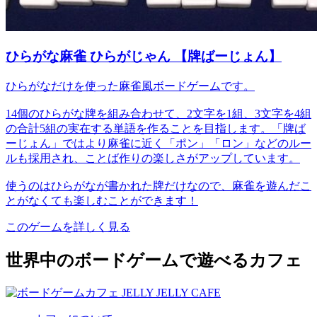
ひらがな麻雀 ひらがじゃん 【牌ばーじょん】
ひらがなだけを使った麻雀風ボードゲームです。
14個のひらがな牌を組み合わせて、2文字を1組、3文字を4組
の合計5組の実在する単語を作ることを目指します。「牌ば
ーじょん」ではより麻雀に近く「ポン」「ロン」などのルー
ルも採用され、ことば作りの楽しさがアップしています。
使うのはひらがなが書かれた牌だけなので、麻雀を遊んだこ
とがなくても楽しむことができます！
このゲームを詳しく見る
世界中のボードゲームで遊べるカフェ