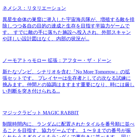
ネメシス：リタリエーション
異星生命体の巣窟に潜入した宇宙海兵隊が、増殖する敵を排
除しつつ各自の目的の達成と生存を目指す半協力ゲームで
す。 すでに敵の手に落ちた施設へ投入され、外部スキャン
や詳しい設計図はなく、内部の状況が...
ノーモアトゥモロー 拡張：アフター・ザ・ドーン
新たなゾンビ、シナリオを含む『No More Tomorrow』の拡
張セットです。 プレイヤーは生存者としての次なる試練に
挑みます。仲間との協調はますます重要になり、時には厳し
い判断を突き付けられる...
マジックラビット MAGIC RABBIT
制限時間内に、ランダムに配置されたタイルを番号順に並べ
ることを目指す、協力ゲームです。 １〜９までの番号が振
られたうさぎタイルをランダムで裏向きに並べます。 同じ