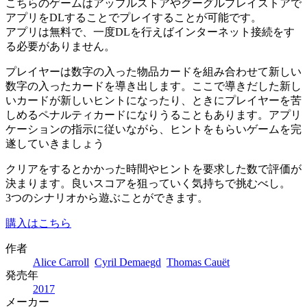
こちらのゲームはアップルストアやグーグルプレイストアで
アプリをDLすることでプレイすることが可能です。
アプリは無料で、一度DLを行えばインターネット接続をす
る必要がありません。
プレイヤーは数字の入った物品カードを組み合わせて新しい
数字の入ったカードを導き出します。ここで導きだした新し
いカードが新しいヒントになったり、ときにプレイヤーを苦
しめるペナルティカードになりうることもあります。アプリ
ケーションの指示に従いながら、ヒントをもらいゲームを完
遂していきましょう
クリアをするとかかった時間やヒントを要求した数で評価が
決まります。良いスコアを狙っていく気持ちで挑むべし。
3つのシナリオから遊ぶことができます。
購入はこちら
作者
Alice Carroll
Cyril Demaegd
Thomas Cauët
発売年
2017
メーカー