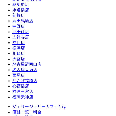
秋葉原店
水道橋店
新橋店
高田馬場店
中野店
北千住店
吉祥寺店
立川店
横浜店
川崎店
大宮店
名古屋駅西口店
名古屋大須店
西尾店
なんば戎橋店
心斎橋店
神戸三宮店
福岡天神店
ジェリージェリーカフェとは
店舗一覧・料金