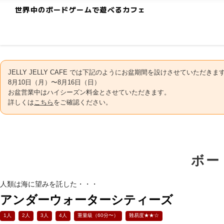
世界中のボードゲームで遊べるカフェ
JELLY JELLY CAFE では下記のようにお盆期間を設けさせていただきま
8月10日（月）〜8月16日（日）
お盆営業中はハイシーズン料金とさせていただきます。
詳しくは
こちら
をご確認ください。
ボー
人類は海に望みを託した・・・
アンダーウォーターシティーズ
1人
2人
3人
4人
重量級（60分〜）
難易度★★☆