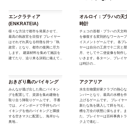
エンクラティア
オルロイ：プラハの天
(ENKRATEIA)
時計
様々な方法で都市を発展させて、
チェコの首都・プラハの天文時
最高の執政官を目指す プレイヤー
を修復する変則的なワーカープ
はそれぞれ異なる特徴を持つ「執
イスメントゲームです。 各プ
政官」となり、都市の復興に尽力
ヤーは自分の工房で十二宮と暦
します。 建築材料を集めて施設を
月、そして十二使徒像を制作し
建てたり、迫り来る決戦に備えて...
いきます。各ターン、プレイヤ
は時計の...
おきざり島のバイキング
アクアリア
みんなが逃げ出した島にバイキン
水生生物愛好家クラブの熱心な
グを配置して、資源を集め建物を
ンバーとなり、最高の水槽を作
取り合う陣取りゲームです。 手番
上げるゲームです。 プレイヤ
では、メインボードで手持ちのバ
新たな魚を購入して餌を与え、
イキングを他のバイキングと隣接
槽を万全の状態に保ちます。ま
する空きマスに配置し、海岸から
た、プレイヤーは百科事典トラ
奥地...
ク上で進む...