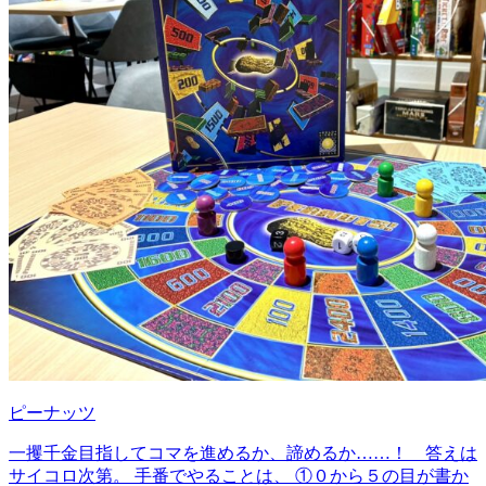
ピーナッツ
一攫千金目指してコマを進めるか、諦めるか……！ 答えは
サイコロ次第。 手番でやることは、 ①０から５の目が書か