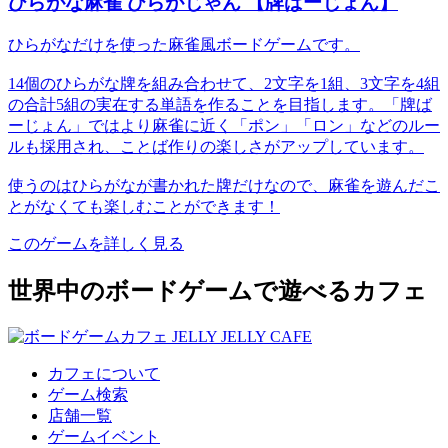
ひらがな麻雀 ひらがじゃん 【牌ばーじょん】
ひらがなだけを使った麻雀風ボードゲームです。
14個のひらがな牌を組み合わせて、2文字を1組、3文字を4組
の合計5組の実在する単語を作ることを目指します。「牌ば
ーじょん」ではより麻雀に近く「ポン」「ロン」などのルー
ルも採用され、ことば作りの楽しさがアップしています。
使うのはひらがなが書かれた牌だけなので、麻雀を遊んだこ
とがなくても楽しむことができます！
このゲームを詳しく見る
世界中のボードゲームで遊べるカフェ
カフェについて
ゲーム検索
店舗一覧
ゲームイベント