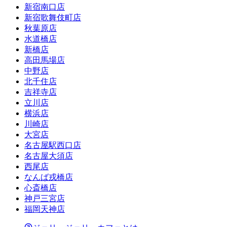
新宿南口店
新宿歌舞伎町店
秋葉原店
水道橋店
新橋店
高田馬場店
中野店
北千住店
吉祥寺店
立川店
横浜店
川崎店
大宮店
名古屋駅西口店
名古屋大須店
西尾店
なんば戎橋店
心斎橋店
神戸三宮店
福岡天神店