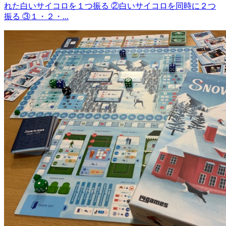
れた白いサイコロを１つ振る ②白いサイコロを同時に２つ
振る ③１・２・...