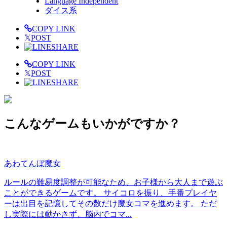
Language Independent
ダイス系
COPY LINK
𝕏
POST
SHARE
COPY LINK
𝕏
POST
SHARE
こんなゲームもいかがですか？
あわてんぼ魔女
ルールの難易度調整が可能なため、お子様から大人まで遊ぶ
ことができるゲームです。 サイコロを振り、手番プレイヤ
ーは出目を記憶してその数だけ魔女コマを進めます。 ただ
し実際には動かさず、脳内でコマ...