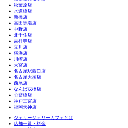
秋葉原店
水道橋店
新橋店
高田馬場店
中野店
北千住店
吉祥寺店
立川店
横浜店
川崎店
大宮店
名古屋駅西口店
名古屋大須店
西尾店
なんば戎橋店
心斎橋店
神戸三宮店
福岡天神店
ジェリージェリーカフェとは
店舗一覧・料金