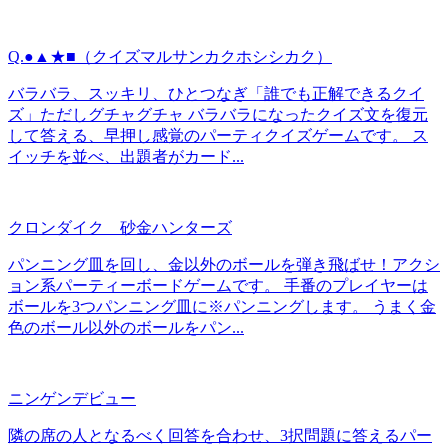
Q.●▲★■（クイズマルサンカクホシシカク）
バラバラ、スッキリ、ひとつなぎ「誰でも正解できるクイ
ズ」ただしグチャグチャ バラバラになったクイズ文を復元
して答える、早押し感覚のパーティクイズゲームです。 ス
イッチを並べ、出題者がカード...
クロンダイク 砂金ハンターズ
パンニング皿を回し、金以外のボールを弾き飛ばせ！アクシ
ョン系パーティーボードゲームです。 手番のプレイヤーは
ボールを3つパンニング皿に※パンニングします。 うまく金
色のボール以外のボールをパン...
ニンゲンデビュー
隣の席の人となるべく回答を合わせ、3択問題に答えるパー