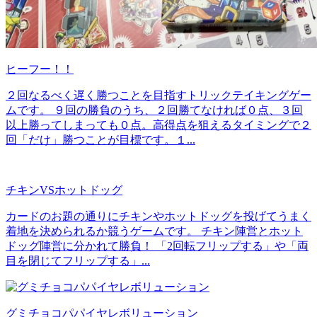
ヒーフー！！
２回なるべく遅く勝つことを目指すトリックテイキングゲー
ムです。 ９回の勝負のうち、２回勝てなければ０点、３回
以上勝ってしまっても０点。高得点を狙えるタイミングで２
回「だけ」勝つことが目標です。１...
チキンVSホットドッグ
カードのお題の通りにチキンやホットドッグを投げてうまく
着地を決められるか競うゲームです。 チキン陣営とホット
ドッグ陣営に分かれて勝負！ 「2回転フリップする」や「両
目を閉じてフリップする」...
グミチョコパパイヤレボリューション