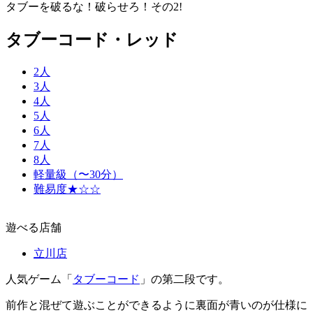
タブーを破るな！破らせろ！その2!
タブーコード・レッド
2人
3人
4人
5人
6人
7人
8人
軽量級（〜30分）
難易度★☆☆
遊べる店舗
立川店
人気ゲーム「
タブーコード
」の第二段です。
前作と混ぜて遊ぶことができるように裏面が青いのが仕様に