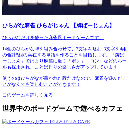
ひらがな麻雀 ひらがじゃん 【牌ばーじょん】
ひらがなだけを使った麻雀風ボードゲームです。
14個のひらがな牌を組み合わせて、2文字を1組、3文字を4組
の合計5組の実在する単語を作ることを目指します。「牌ば
ーじょん」ではより麻雀に近く「ポン」「ロン」などのルー
ルも採用され、ことば作りの楽しさがアップしています。
使うのはひらがなが書かれた牌だけなので、麻雀を遊んだこ
とがなくても楽しむことができます！
このゲームを詳しく見る
世界中のボードゲームで遊べるカフェ