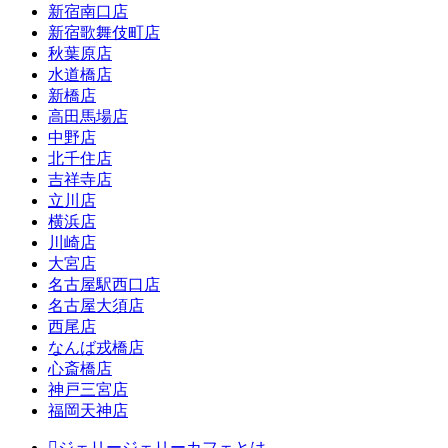
新宿南口店
新宿歌舞伎町店
秋葉原店
水道橋店
新橋店
高田馬場店
中野店
北千住店
吉祥寺店
立川店
横浜店
川崎店
大宮店
名古屋駅西口店
名古屋大須店
西尾店
なんば戎橋店
心斎橋店
神戸三宮店
福岡天神店
ジェリージェリーカフェとは