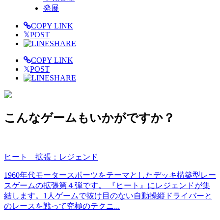
発展
COPY LINK
𝕏
POST
SHARE
COPY LINK
𝕏
POST
SHARE
こんなゲームもいかがですか？
ヒート 拡張：レジェンド
1960年代モータースポーツをテーマとしたデッキ構築型レー
スゲームの拡張第４弾です。 『ヒート』にレジェンドが集
結します。1人ゲームで抜け目のない自動操縦ドライバーと
のレースを戦って究極のテクニ...