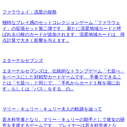
ファラウェイ：流星の祝祭
独特なプレイ感のセットコレクションゲーム「ファラウェ
イ」の拡張セット第二弾です。 新たに流星地域カードと呼
ばれる15枚のカードが追加されます。流星地域カードは、得
点計算で大きく影響を与えます...
エターナルセブンズ
エターナルセブンズは、伝統的なトランプゲーム「七並べ」
をベースにした対戦型カードゲームです。 手番でできるこ
とは「七並べ」と同じで、「手札からカード１枚を場に出
す」もしくは「パス」をする、の...
マリー・キュリー：キュリー夫人の軌跡を辿って
若き科学者となり、マリー・キュリーの助手として彼女の研
究を支援するゲームです。 プレイヤーは若き科学者とな