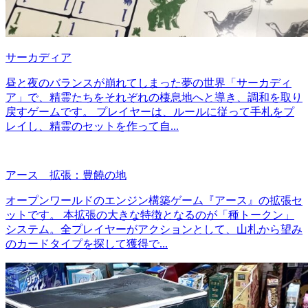
サーカディア
昼と夜のバランスが崩れてしまった夢の世界「サーカディ
ア」で、精霊たちをそれぞれの棲息地へと導き、調和を取り
戻すゲームです。 プレイヤーは、ルールに従って手札をプ
レイし、精霊のセットを作って自...
アース 拡張：豊饒の地
オープンワールドのエンジン構築ゲーム『アース』の拡張セ
ットです。 本拡張の大きな特徴となるのが「種トークン」
システム。全プレイヤーがアクションとして、山札から望み
のカードタイプを探して獲得で...