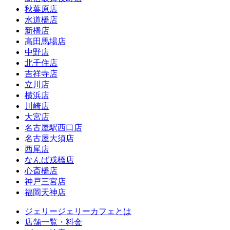
秋葉原店
水道橋店
新橋店
高田馬場店
中野店
北千住店
吉祥寺店
立川店
横浜店
川崎店
大宮店
名古屋駅西口店
名古屋大須店
西尾店
なんば戎橋店
心斎橋店
神戸三宮店
福岡天神店
ジェリージェリーカフェとは
店舗一覧・料金