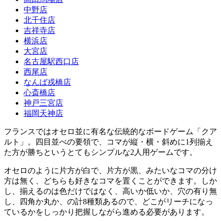
中野店
北千住店
吉祥寺店
横浜店
大宮店
名古屋駅西口店
西尾店
なんば戎橋店
心斎橋店
神戸三宮店
福岡天神店
フランスではオセロ並に有名な伝統的なボードゲーム「クア
ルト」。四目並べの要領で、コマが縦・横・斜めに1列揃え
た方が勝ちというとてもシンプルな2人用ゲームです。
オセロのように片方が白で、片方が黒、みたいなコマの分け
方は無く、どちらも好きなコマを置くことができます。しか
し、揃えるのは色だけではなく、高いか低いか、穴の有り無
し、四角か丸か、の計8種類あるので、どこがリーチになっ
ているかをしっかり把握しながら進める必要があります。