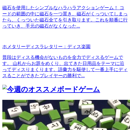
磁石を使用したシンプルなハラハラアクションゲーム！ コ
ードの範囲の中に磁石を一つ置き、磁石がくっついてしまっ
たら、くっついた磁石全てを引き取ります。これを順番に行
っていき、手元の磁石がなくなった...
ホメタリーディスラレタリー：ディス楽園
普段はディスる機会がないものを全力でディスるゲームで
す。 山札からお題をめくり、出てきた日用品をテーマに沿
ってディスりまくります。語彙力を駆使して一番上手にディ
スることができたプレイヤーの勝利で...