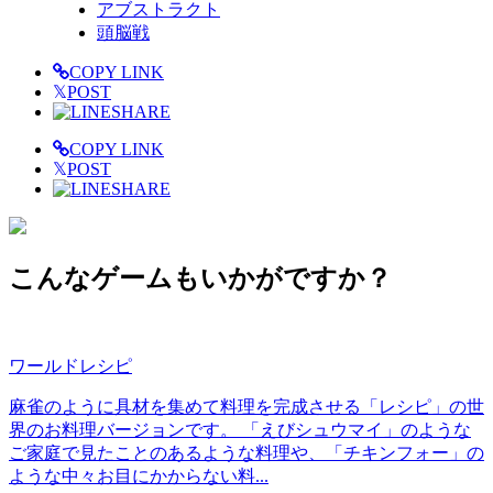
アブストラクト
頭脳戦
COPY LINK
𝕏
POST
SHARE
COPY LINK
𝕏
POST
SHARE
こんなゲームもいかがですか？
ワールドレシピ
麻雀のように具材を集めて料理を完成させる「レシピ」の世
界のお料理バージョンです。 「えびシュウマイ」のような
ご家庭で見たことのあるような料理や、「チキンフォー」の
ような中々お目にかからない料...