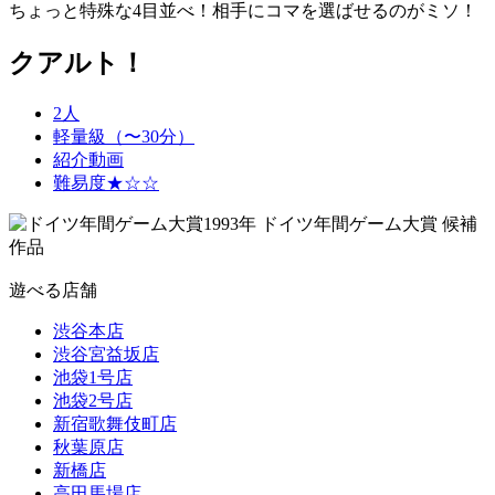
ちょっと特殊な4目並べ！相手にコマを選ばせるのがミソ！
クアルト！
2人
軽量級（〜30分）
紹介動画
難易度★☆☆
1993年 ドイツ年間ゲーム大賞 候補
作品
遊べる店舗
渋谷本店
渋谷宮益坂店
池袋1号店
池袋2号店
新宿歌舞伎町店
秋葉原店
新橋店
高田馬場店