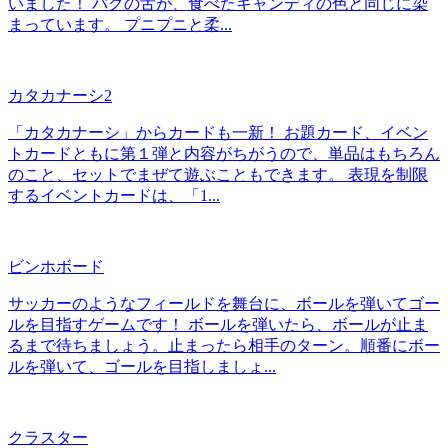
いました！ パグの舌が、食べたキャンディの色と同じに染
まっています。 プニプニと柔...
カタカナーシ2
「カタカナーシ」からカードも一新！ お題カード、イベン
トカードともに第１弾と内容がちがうので、単品はもちろん
のこと、セットでまぜて遊ぶこともできます。 表現を制限
するイベントカードは、「1...
ビンホボード
サッカーのようなフィールドを舞台に、ボールを弾いてゴー
ルを目指すゲームです！ ボールを弾いたら、ボールが止ま
るまで待ちましょう。止まったら相手のターン。順番にボー
ルを弾いて、ゴールを目指しましょ...
クラスター