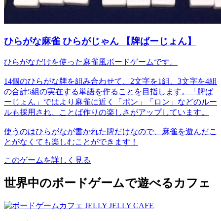
ひらがな麻雀 ひらがじゃん 【牌ばーじょん】
ひらがなだけを使った麻雀風ボードゲームです。
14個のひらがな牌を組み合わせて、2文字を1組、3文字を4組
の合計5組の実在する単語を作ることを目指します。「牌ば
ーじょん」ではより麻雀に近く「ポン」「ロン」などのルー
ルも採用され、ことば作りの楽しさがアップしています。
使うのはひらがなが書かれた牌だけなので、麻雀を遊んだこ
とがなくても楽しむことができます！
このゲームを詳しく見る
世界中のボードゲームで遊べるカフェ