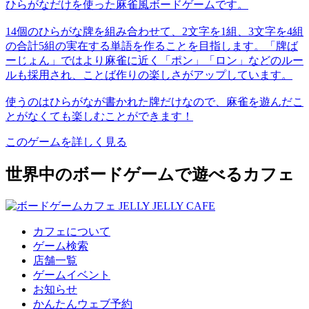
ひらがなだけを使った麻雀風ボードゲームです。
14個のひらがな牌を組み合わせて、2文字を1組、3文字を4組
の合計5組の実在する単語を作ることを目指します。「牌ば
ーじょん」ではより麻雀に近く「ポン」「ロン」などのルー
ルも採用され、ことば作りの楽しさがアップしています。
使うのはひらがなが書かれた牌だけなので、麻雀を遊んだこ
とがなくても楽しむことができます！
このゲームを詳しく見る
世界中のボードゲームで遊べるカフェ
カフェについて
ゲーム検索
店舗一覧
ゲームイベント
お知らせ
かんたんウェブ予約