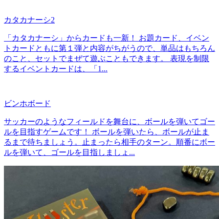
カタカナーシ2
「カタカナーシ」からカードも一新！ お題カード、イベン
トカードともに第１弾と内容がちがうので、単品はもちろん
のこと、セットでまぜて遊ぶこともできます。 表現を制限
するイベントカードは、「1...
ビンホボード
サッカーのようなフィールドを舞台に、ボールを弾いてゴー
ルを目指すゲームです！ ボールを弾いたら、ボールが止ま
るまで待ちましょう。止まったら相手のターン。順番にボー
ルを弾いて、ゴールを目指しましょ...