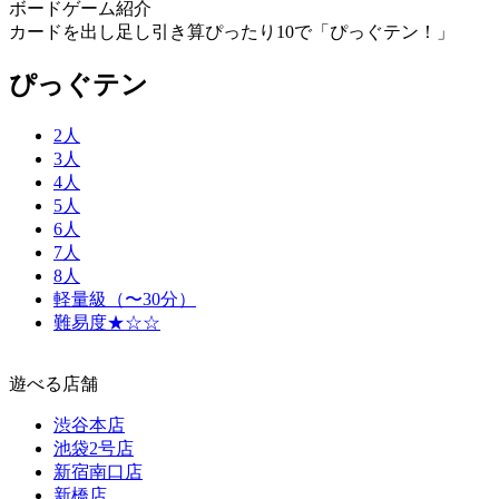
ボードゲーム紹介
カードを出し足し引き算ぴったり10で「ぴっぐテン！」
ぴっぐテン
2人
3人
4人
5人
6人
7人
8人
軽量級（〜30分）
難易度★☆☆
遊べる店舗
渋谷本店
池袋2号店
新宿南口店
新橋店