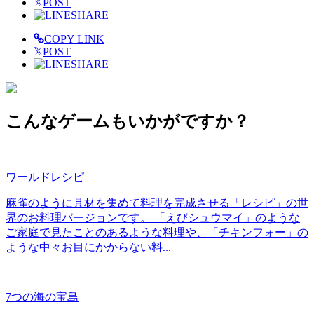
𝕏
POST
SHARE
COPY LINK
𝕏
POST
SHARE
こんなゲームもいかがですか？
ワールドレシピ
麻雀のように具材を集めて料理を完成させる「レシピ」の世
界のお料理バージョンです。 「えびシュウマイ」のような
ご家庭で見たことのあるような料理や、「チキンフォー」の
ような中々お目にかからない料...
7つの海の宝島