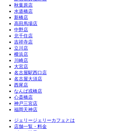
秋葉原店
水道橋店
新橋店
高田馬場店
中野店
北千住店
吉祥寺店
立川店
横浜店
川崎店
大宮店
名古屋駅西口店
名古屋大須店
西尾店
なんば戎橋店
心斎橋店
神戸三宮店
福岡天神店
ジェリージェリーカフェとは
店舗一覧・料金