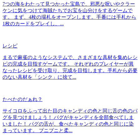
7つの海をわたって見つかった宝島で、邪悪な呪いやクラー
ケンに気をつけて海賊たちでお宝を山分けをするゲームで
す。 まず、4枚の場札をオープンします。手番には手札から
1枚のカードをプレイし、...
レシピ
まるで麻雀のようなシステムで、さまざまな具材を集めレシ
ピの完成を目指すゲームです。 それぞれのプレイヤーが異
なったレシピを受け取り、完成を目指します。手札から必要
のない具材を「シンク」に捨て...
たべたのだぁれ？
サイコロをふって出た目のキャンディの色と同じ舌の色のパ
グを見つけましょう！ パグがキャンディを全部食べてしま
いました！ パグの舌が、食べたキャンディの色と同じに染
まっています。 プニプニと柔...