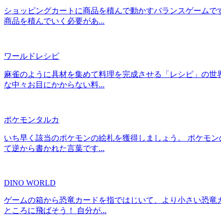
ショッピングカートに商品を積んで動かすバランスゲームで
商品を積んでいく必要があ...
ワールドレシピ
麻雀のように具材を集めて料理を完成させる「レシピ」の世
な中々お目にかからない料...
ポケモンタルカ
いち早く該当のポケモンの絵札を獲得しましょう。 ポケモン
て逆から書かれた言葉です...
DINO WORLD
ゲームの箱から恐竜カードを指ではじいて、より小さい恐竜
ところに飛ばそう！ 自分が...