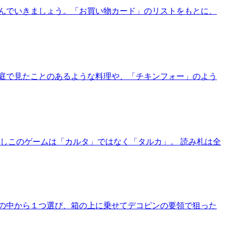
んでいきましょう。「お買い物カード」のリストをもとに、
庭で見たことのあるような料理や、「チキンフォー」のよう
しこのゲームは「カルタ」ではなく「タルカ」。 読み札は全
の中から１つ選び、箱の上に乗せてデコピンの要領で狙った