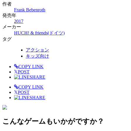
作者
Frank Bebenroth
発売年
2017
メーカー
HUCH! & friends(ドイツ)
タグ
アクション
キッズ向け
COPY LINK
𝕏
POST
SHARE
COPY LINK
𝕏
POST
SHARE
こんなゲームもいかがですか？