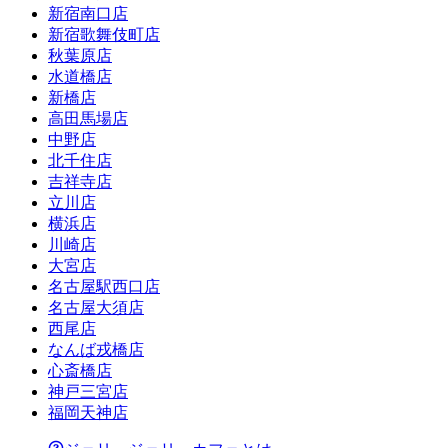
新宿南口店
新宿歌舞伎町店
秋葉原店
水道橋店
新橋店
高田馬場店
中野店
北千住店
吉祥寺店
立川店
横浜店
川崎店
大宮店
名古屋駅西口店
名古屋大須店
西尾店
なんば戎橋店
心斎橋店
神戸三宮店
福岡天神店