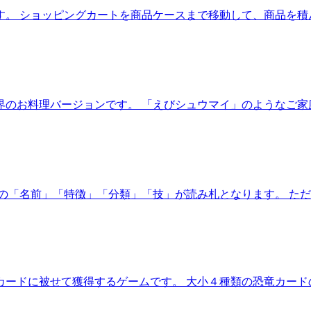
す。 ショッピングカートを商品ケースまで移動して、商品を積
界のお料理バージョンです。 「えびシュウマイ」のようなご家
の「名前」「特徴」「分類」「技」が読み札となります。 ただ
カードに被せて獲得するゲームです。 大小４種類の恐竜カード