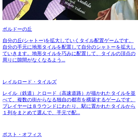
ボルドーの丘
自分の丘(シャトー)を拡大していくタイル配置ゲームです。
自分の手元に地形タイルを配置して自分のシャトーを拡大し
ていきます。地形タイルを巧みに配置して、タイルの頂点の
周りに隙間がなくなるよう...
レイルロード・タイルズ
レイル（鉄道）とロード（高速道路）が描かれたタイルを並
べて、複数の街からなる独自の都市を構築するゲームです。
プレイヤーは８ラウンドにわたり、駅に置かれたタイルから
１列をまとめて選んで、手元で配...
ポスト・オフィス