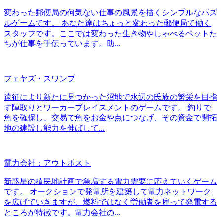
変わった郵便局の何気ない仕事の風景を描くシンプルなパズ
ルゲームです。 あなた達はちょっと変わった郵便局で働く
スタッフです。ここでは変わった生き物やしゃべるペットた
ちが仕事を手伝っています。助...
フェヤズ・スワンプ
遠征により新たに見つかった沼地で水辺の氏族の繁栄を目指
す陣取りとワーカープレイスメントのゲームです。 釣りで
魚を確保し、交易で魚をお金や点につなげ、その資金で開拓
地の建設し能力を伸ばして...
電力会社：アウトポスト
新惑星の植民地計画で急増する電力需要に応えていくゲーム
です。 オークションで発電所を建築して電力ネットワーク
を広げていきますが、燃料ではなく労働者を雇って発電する
ところが特徴です。電力会社の...