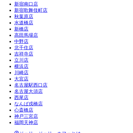
新宿南口店
新宿歌舞伎町店
秋葉原店
水道橋店
新橋店
高田馬場店
中野店
北千住店
吉祥寺店
立川店
横浜店
川崎店
大宮店
名古屋駅西口店
名古屋大須店
西尾店
なんば戎橋店
心斎橋店
神戸三宮店
福岡天神店