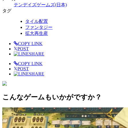
テンデイズゲームズ(日本)
タグ
タイル配置
ファンタジー
拡大再生産
COPY LINK
𝕏
POST
SHARE
COPY LINK
𝕏
POST
SHARE
こんなゲームもいかがですか？