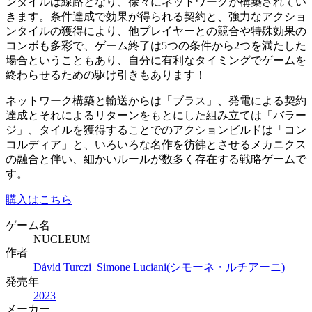
ンタイルは線路となり、徐々にネットワークが構築されてい
きます。条件達成で効果が得られる契約と、強力なアクショ
ンタイルの獲得により、他プレイヤーとの競合や特殊効果の
コンボも多彩で、ゲーム終了は5つの条件から2つを満たした
場合ということもあり、自分に有利なタイミングでゲームを
終わらせるための駆け引きもあります！
ネットワーク構築と輸送からは「ブラス」、発電による契約
達成とそれによるリターンをもとにした組み立ては「バラー
ジ」、タイルを獲得することでのアクションビルドは「コン
コルディア」と、いろいろな名作を彷彿とさせるメカニクス
の融合と伴い、細かいルールが数多く存在する戦略ゲームで
す。
購入はこちら
ゲーム名
NUCLEUM
作者
Dávid Turczi
Simone Luciani(シモーネ・ルチアーニ)
発売年
2023
メーカー