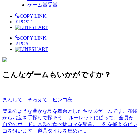
ゲーム賞受賞
COPY LINK
𝕏
POST
SHARE
COPY LINK
𝕏
POST
SHARE
こんなゲームもいかがですか？
まわして！そろえて！ビンゴ島
楽園のような豊かな島を舞台としたキッズゲームです。布袋
からお宝を手探りで探そう！ ルーレットに従って、全員が
自分のボードに木製の食べ物コマを配置。一列を揃えるビン
ゴを狙います！道具タイルを集めた...