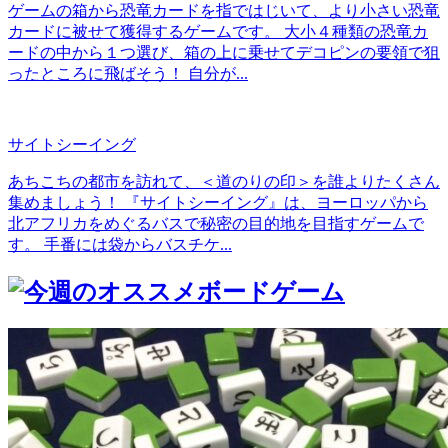
ゲームの箱から恐竜カードを指ではじいて、より小さい恐竜
カードに被せて獲得するゲームです。 大小４種類の恐竜カ
ードの中から１つ選び、箱の上に乗せてデコピンの要領で狙
ったところに飛ばそう！ 自分が...
サイトシーイング
あちこちの都市を訪れて、＜道のりの印＞を誰よりたくさん
集めましょう！ 『サイトシーイング』は、ヨーロッパから
北アフリカをめぐるバスで秘密の目的地を目指すゲームで
す。 手番には袋からバスチケ...