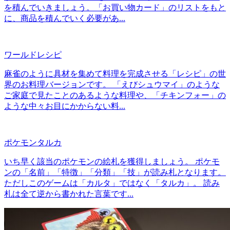
を積んでいきましょう。「お買い物カード」のリストをもと
に、商品を積んでいく必要があ...
ワールドレシピ
麻雀のように具材を集めて料理を完成させる「レシピ」の世
界のお料理バージョンです。 「えびシュウマイ」のような
ご家庭で見たことのあるような料理や、「チキンフォー」の
ような中々お目にかからない料...
ポケモンタルカ
いち早く該当のポケモンの絵札を獲得しましょう。 ポケモ
ンの「名前」「特徴」「分類」「技」が読み札となります。
ただしこのゲームは「カルタ」ではなく「タルカ」。 読み
札は全て逆から書かれた言葉です...