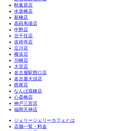
秋葉原店
水道橋店
新橋店
高田馬場店
中野店
北千住店
吉祥寺店
立川店
横浜店
川崎店
大宮店
名古屋駅西口店
名古屋大須店
西尾店
なんば戎橋店
心斎橋店
神戸三宮店
福岡天神店
ジェリージェリーカフェとは
店舗一覧・料金