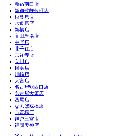
新宿南口店
新宿歌舞伎町店
秋葉原店
水道橋店
新橋店
高田馬場店
中野店
北千住店
吉祥寺店
立川店
横浜店
川崎店
大宮店
名古屋駅西口店
名古屋大須店
西尾店
なんば戎橋店
心斎橋店
神戸三宮店
福岡天神店