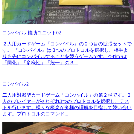
コンパイル 補助ユニット02
２人用カードゲーム『コンパイル』の２つ目の拡張セットで
す。 『コンパイル』は３つのプロトコルを選択し、相手よ
りも先にコンパイルすることを競うゲームです。今作では
「同化」「多様性」「統一」の３...
コンパイル2
二人用対戦型カードゲーム「コンパイル」の第２弾です。 2
人のプレイヤーがそれぞれ3つのプロトコルを選択し、テス
トを行います。様々な概念が究極の理解を目指して競い合い
ます。プロトコルのコマンド...