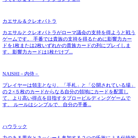
カエサル＆クレオパトラ
カエサルとクレオパトラがローマ議会の支持を得ようと戦う
ゲームです。 手番では貴族の支持を得るために影響力カー
ドを1枚または2枚いずれかの貴族カードの列にプレイしま
す。影響力カードは1枚だけプ...
NAISHI－内侍－
プレイヤーは領主となり、「手札」と「公開されている場」
の２×５枚のカードからなる自分の領地にカードを配置し
て、より高い得点を目指すタブロービルディングゲームで
す。 ルールはシンプルで、自分の手番...
ハウラック
力のある男女とネッシーも参加する２つの氏族による伝統的