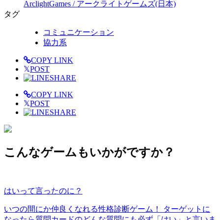
ArclightGames / アークライトゲームズ(日本)
タグ
コミュニケーション
協力系
COPY LINK
𝕏
POST
SHARE
COPY LINK
𝕏
POST
SHARE
こんなゲームもいかがですか？
はいって言ったのに？
いつの間にか仲良くなれる性格診断ゲーム！ ターゲットに
なったら質問カードのどんな質問にも必ず「はい」と言いま