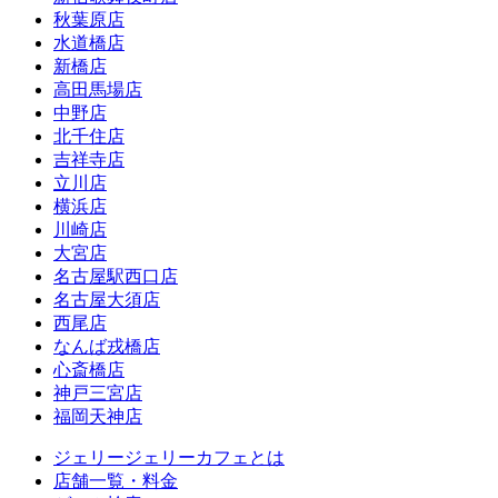
秋葉原店
水道橋店
新橋店
高田馬場店
中野店
北千住店
吉祥寺店
立川店
横浜店
川崎店
大宮店
名古屋駅西口店
名古屋大須店
西尾店
なんば戎橋店
心斎橋店
神戸三宮店
福岡天神店
ジェリージェリーカフェとは
店舗一覧・料金