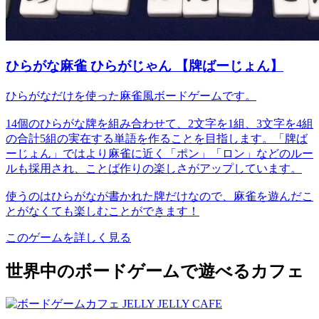
ひらがな麻雀 ひらがじゃん 【牌ばーじょん】
ひらがなだけを使った麻雀風ボードゲームです。
14個のひらがな牌を組み合わせて、2文字を1組、3文字を4組
の合計5組の実在する単語を作ることを目指します。「牌ば
ーじょん」ではより麻雀に近く「ポン」「ロン」などのルー
ルも採用され、ことば作りの楽しさがアップしています。
使うのはひらがなが書かれた牌だけなので、麻雀を遊んだこ
とがなくても楽しむことができます！
このゲームを詳しく見る
世界中のボードゲームで遊べるカフェ