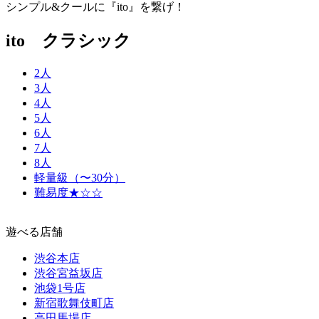
シンプル&クールに『ito』を繋げ！
ito クラシック
2人
3人
4人
5人
6人
7人
8人
軽量級（〜30分）
難易度★☆☆
遊べる店舗
渋谷本店
渋谷宮益坂店
池袋1号店
新宿歌舞伎町店
高田馬場店