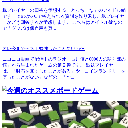
親プレイヤーの回答を予想する「どっちーな」のアイドル編
です。 YESかNOで答えられる質問を繰り返し、親プレイヤ
ーがどう回答するか予想します。 こちらはアイドル編なの
で「グッズは保存用も買...
オレ今までテスト勉強したことないわ〜
ニコニコ動画で配信中のラジオ「古川慎と0000人の語り部の
館」から生まれたゲームの第２弾です。 出題プレイヤー
は、「財布を無くしたことがある」や「コインランドリーを
使ったことがない」などの、「〜...