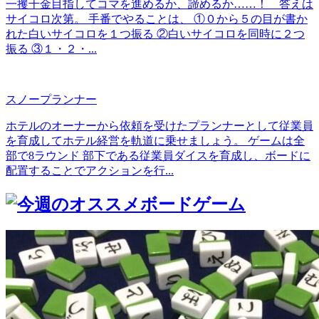
一攫千金目指してコマを進めるか、諦めるか……！ 答えは
サイコロ次第。 手番でやることは、 ①０から５の目が書か
れた白いサイコロを１つ振る ②白いサイコロを同時に２つ
振る ③１・２・...
スノープランナー
ホテルのオーナーから依頼を受けたプランナーとして従業員
を育成してホテル経営を軌道に乗せましょう。 ゲームは全
部で8ラウンド 部下である従業員ダイスを育成し、ボードに
配置することでアクションを行...