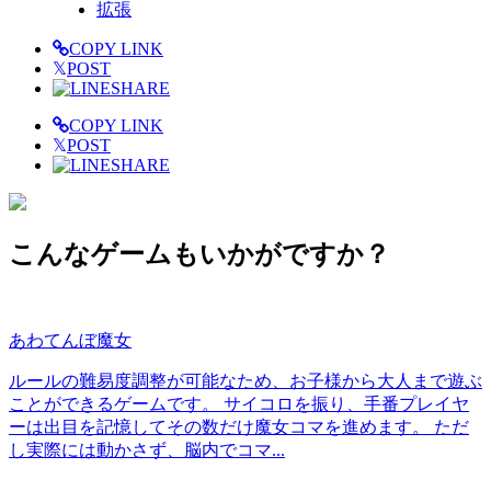
拡張
COPY LINK
𝕏
POST
SHARE
COPY LINK
𝕏
POST
SHARE
こんなゲームもいかがですか？
あわてんぼ魔女
ルールの難易度調整が可能なため、お子様から大人まで遊ぶ
ことができるゲームです。 サイコロを振り、手番プレイヤ
ーは出目を記憶してその数だけ魔女コマを進めます。 ただ
し実際には動かさず、脳内でコマ...