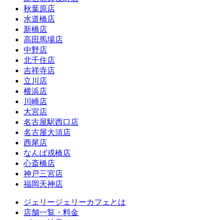
秋葉原店
水道橋店
新橋店
高田馬場店
中野店
北千住店
吉祥寺店
立川店
横浜店
川崎店
大宮店
名古屋駅西口店
名古屋大須店
西尾店
なんば戎橋店
心斎橋店
神戸三宮店
福岡天神店
ジェリージェリーカフェとは
店舗一覧・料金