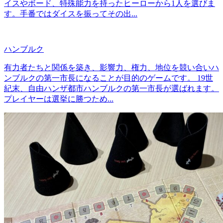
イスやボード、特殊能力を持ったヒーローから1人を選びま
す。手番ではダイスを振ってその出...
ハンブルク
有力者たちと関係を築き、影響力、権力、地位を競い合いハ
ンブルクの第一市長になることが目的のゲームです。 19世
紀末、自由ハンザ都市ハンブルクの第一市長が選ばれます。
プレイヤーは選挙に勝つため...