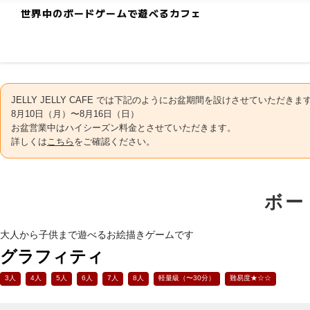
世界中のボードゲームで遊べるカフェ
JELLY JELLY CAFE では下記のようにお盆期間を設けさせていただきま
8月10日（月）〜8月16日（日）
お盆営業中はハイシーズン料金とさせていただきます。
詳しくは
こちら
をご確認ください。
ボー
大人から子供まで遊べるお絵描きゲームです
グラフィティ
3人
4人
5人
6人
7人
8人
軽量級（〜30分）
難易度★☆☆