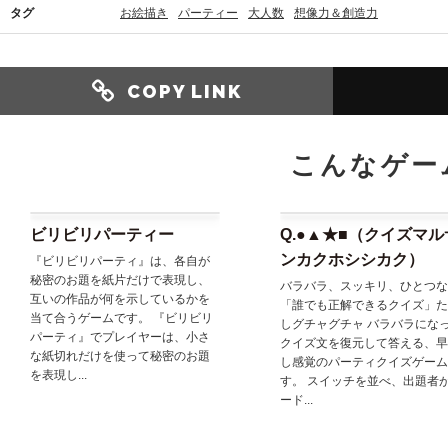
タグ
お絵描き
パーティー
大人数
想像力＆創造力
COPY LINK
こんなゲー
ビリビリパーティー
Q.●▲★■（クイズマル
ンカクホシシカク）
『ビリビリパーティ』は、各自が
秘密のお題を紙片だけで表現し、
バラバラ、スッキリ、ひとつな
互いの作品が何を示しているかを
「誰でも正解できるクイズ」た
当て合うゲームです。 『ビリビリ
しグチャグチャ バラバラにな
パーティ』でプレイヤーは、小さ
クイズ文を復元して答える、早
な紙切れだけを使って秘密のお題
し感覚のパーティクイズゲーム
を表現し...
す。 スイッチを並べ、出題者
ード...