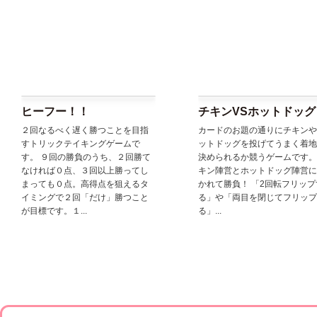
ヒーフー！！
チキンVSホットドッグ
２回なるべく遅く勝つことを目指
カードのお題の通りにチキンや
すトリックテイキングゲームで
ットドッグを投げてうまく着地
す。 ９回の勝負のうち、２回勝て
決められるか競うゲームです。
なければ０点、３回以上勝ってし
キン陣営とホットドッグ陣営に
まっても０点。高得点を狙えるタ
かれて勝負！ 「2回転フリップ
イミングで２回「だけ」勝つこと
る」や「両目を閉じてフリップ
が目標です。１...
る」...