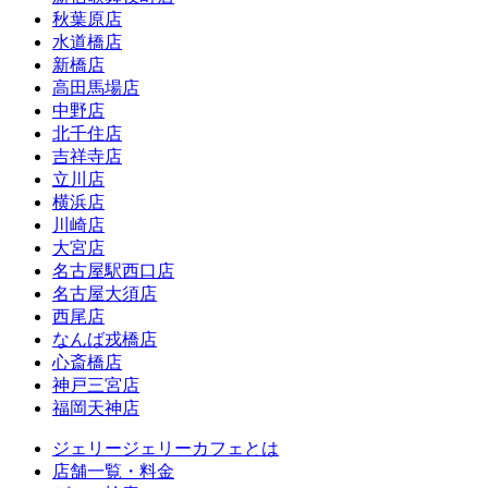
秋葉原店
水道橋店
新橋店
高田馬場店
中野店
北千住店
吉祥寺店
立川店
横浜店
川崎店
大宮店
名古屋駅西口店
名古屋大須店
西尾店
なんば戎橋店
心斎橋店
神戸三宮店
福岡天神店
ジェリージェリーカフェとは
店舗一覧・料金