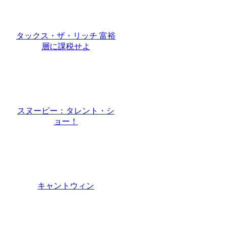
タックス・ザ・リッチ 富裕
層に課税せよ
スヌーピー：タレント・シ
ョー！
キャントウィン