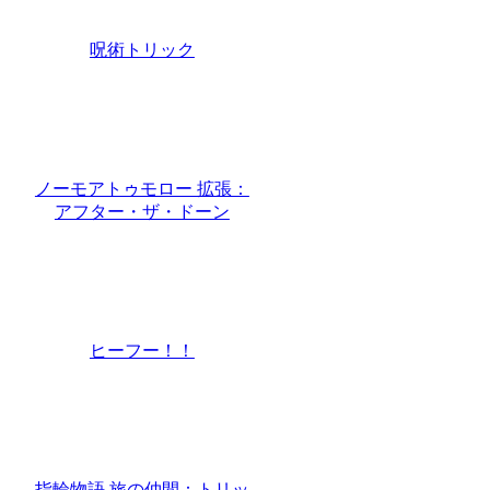
呪術トリック
ノーモアトゥモロー 拡張：
アフター・ザ・ドーン
ヒーフー！！
指輪物語 旅の仲間：トリッ