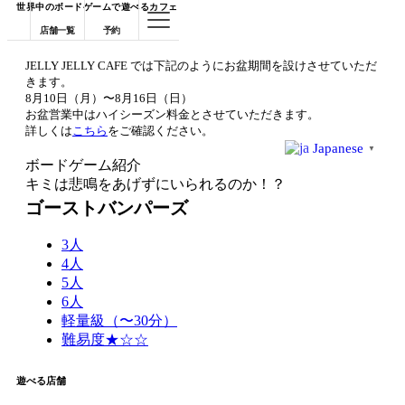
世界中のボードゲームで遊べるカフェ
店舗一覧
予約
JELLY JELLY CAFE では下記のようにお盆期間を設けさせていただ
きます。
8月10日（月）〜8月16日（日）
お盆営業中はハイシーズン料金とさせていただきます。
詳しくは
こちら
をご確認ください。
Japanese
▼
ボードゲーム紹介
キミは悲鳴をあげずにいられるのか！？
ゴーストバンパーズ
3人
4人
5人
6人
軽量級（〜30分）
難易度★☆☆
遊べる店舗