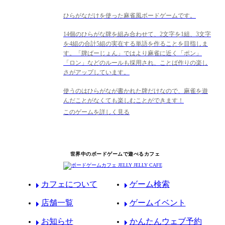
ひらがなだけを使った麻雀風ボードゲームです。
14個のひらがな牌を組み合わせて、2文字を1組、3文字
を4組の合計5組の実在する単語を作ることを目指しま
す。「牌ばーじょん」ではより麻雀に近く「ポン」
「ロン」などのルールも採用され、ことば作りの楽し
さがアップしています。
使うのはひらがなが書かれた牌だけなので、麻雀を遊
んだことがなくても楽しむことができます！
このゲームを詳しく見る
世界中のボードゲームで遊べるカフェ
カフェについて
ゲーム検索
店舗一覧
ゲームイベント
お知らせ
かんたんウェブ予約