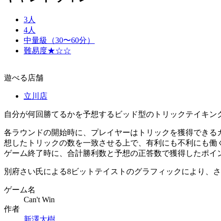
3人
4人
中量級（30〜60分）
難易度★☆☆
遊べる店舗
立川店
自分が何回勝てるかを予想するビッド型のトリックテイキン
各ラウンドの開始時に、プレイヤーはトリックを獲得できる
想したトリックの数を一致させる上で、有利にも不利にも働
ゲーム終了時に、合計勝利数と予想の正答数で獲得したポイ
別府さい氏による8ビットテイストのグラフィックにより、
ゲーム名
Can't Win
作者
新澤大樹