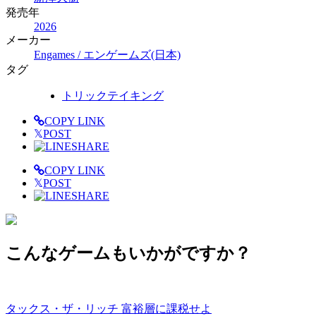
発売年
2026
メーカー
Engames / エンゲームズ(日本)
タグ
トリックテイキング
COPY LINK
𝕏
POST
SHARE
COPY LINK
𝕏
POST
SHARE
こんなゲームもいかがですか？
タックス・ザ・リッチ 富裕層に課税せよ