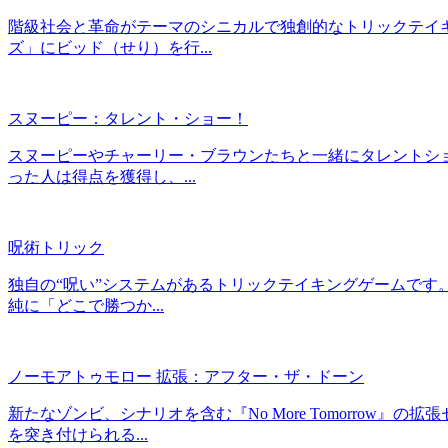
階級社会と革命がテーマのシニカルで独創的なトリックテイ
ズ」にビッド（せり）を行...
スヌーピー：タレント・ショー！
スヌーピーやチャーリー・ブラウンたちと一緒にタレントシ
った人は得点を獲得し、...
呪術トリック
独自の“呪い”システムがあるトリックテイキングゲームです
純に「どこで勝つか...
ノーモアトゥモロー 拡張：アフター・ザ・ドーン
新たなゾンビ、シナリオを含む『No More Tomorro
を突き付けられる...