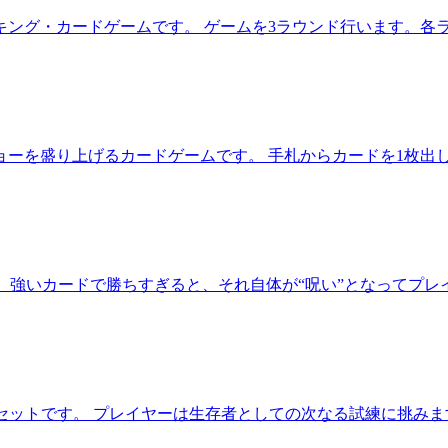
キング・カードゲームです。 ゲームを3ラウンド行います。各
ョーを盛り上げるカードゲームです。 手札からカードを1枚出
。 強いカードで勝ちすぎると、それ自体が“呪い”となってプ
w』の拡張セットです。 プレイヤーは生存者としての次なる試練に