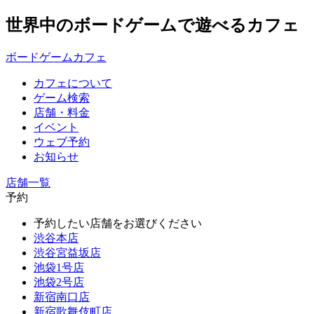
世界中のボードゲームで遊べるカフェ
ボードゲームカフェ
カフェについて
ゲーム検索
店舗・料金
イベント
ウェブ予約
お知らせ
店舗一覧
予約
予約したい店舗をお選びください
渋谷本店
渋谷宮益坂店
池袋1号店
池袋2号店
新宿南口店
新宿歌舞伎町店