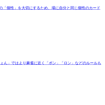
の「個性」を大切にするため、場に自分と同じ個性のカード
ーじょん」ではより麻雀に近く「ポン」「ロン」などのルールも