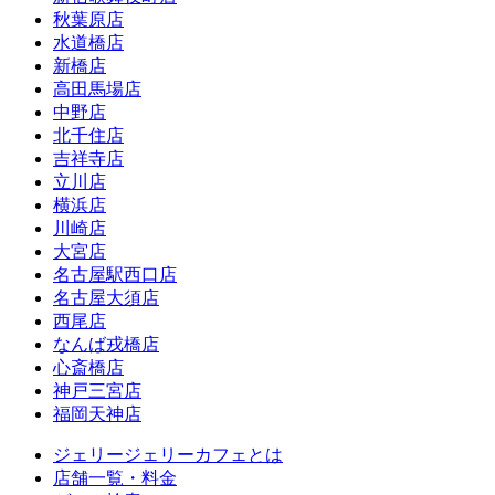
秋葉原店
水道橋店
新橋店
高田馬場店
中野店
北千住店
吉祥寺店
立川店
横浜店
川崎店
大宮店
名古屋駅西口店
名古屋大須店
西尾店
なんば戎橋店
心斎橋店
神戸三宮店
福岡天神店
ジェリージェリーカフェとは
店舗一覧・料金