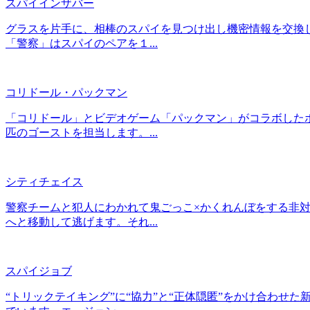
スパイインザバー
グラスを片手に、相棒のスパイを見つけ出し機密情報を交換
「警察」はスパイのペアを１...
コリドール・パックマン
「コリドール」とビデオゲーム「パックマン」がコラボしたボ
匹のゴーストを担当します。...
シティチェイス
警察チームと犯人にわかれて鬼ごっこ×かくれんぼをする非
へと移動して逃げます。それ...
スパイジョブ
“トリックテイキング”に“協力”と“正体隠匿”をかけ合わ