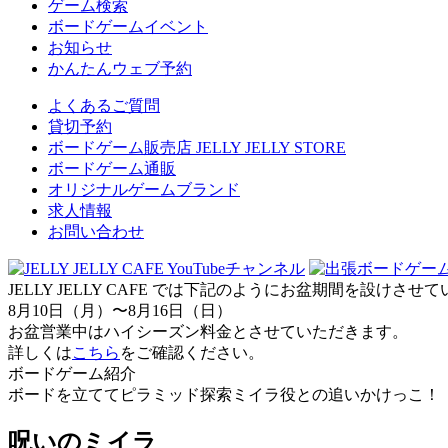
ゲーム検索
ボードゲームイベント
お知らせ
かんたんウェブ予約
よくあるご質問
貸切予約
ボードゲーム販売店 JELLY JELLY STORE
ボードゲーム通販
オリジナルゲームブランド
求人情報
お問い合わせ
JELLY JELLY CAFE では下記のようにお盆期間を設けさ
8月10日（月）〜8月16日（日）
お盆営業中はハイシーズン料金とさせていただきます。
詳しくは
こちら
をご確認ください。
ボードゲーム紹介
ボードを立ててピラミッド探索ミイラ役との追いかけっこ！
呪いのミイラ