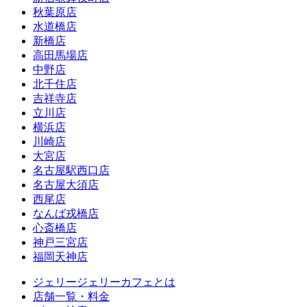
秋葉原店
水道橋店
新橋店
高田馬場店
中野店
北千住店
吉祥寺店
立川店
横浜店
川崎店
大宮店
名古屋駅西口店
名古屋大須店
西尾店
なんば戎橋店
心斎橋店
神戸三宮店
福岡天神店
ジェリージェリーカフェとは
店舗一覧・料金