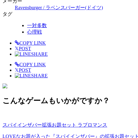
メーカー
Ravensburger / ラベンスバーガー(ドイツ)
タグ
一対多数
心理戦
COPY LINK
𝕏
POST
SHARE
COPY LINK
𝕏
POST
SHARE
こんなゲームもいかがですか？
スパイインザバー拡張お題セット ラブロマンス
LOVEなお題が入った『スパイインザバー』の拡張お題セッ