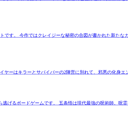
ットです。 今作ではクレイジーな秘密の合図が書かれた新たな
拡張セットです。 プレイヤーはキラーとサバイバーの2陣営に別れて、邪悪の
悟から逃げるボードゲームです。 五条悟は現代最強の呪術師。