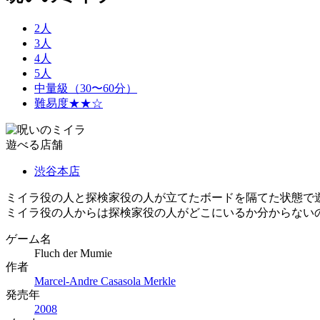
2人
3人
4人
5人
中量級（30〜60分）
難易度★★☆
遊べる店舗
渋谷本店
ミイラ役の人と探検家役の人が立てたボードを隔てた状態で
ミイラ役の人からは探検家役の人がどこにいるか分からない
ゲーム名
Fluch der Mumie
作者
Marcel-Andre Casasola Merkle
発売年
2008