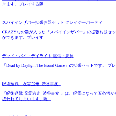
きます。プレイする際...
スパイインザバー拡張お題セット クレイジーパーティ
CRAZYなお題が入った『スパイインザバー』の拡張お題セ
ができます。プレイす...
デッド・バイ・デイライト 拡張：悪意
「Dead by Daylight The Board Game」の
呪術廻戦 呪霊逃走−渋谷事変−
『呪術廻戦 呪霊逃走 -渋谷事変-』は、呪霊になって五条
祓われてしまいます。呪...