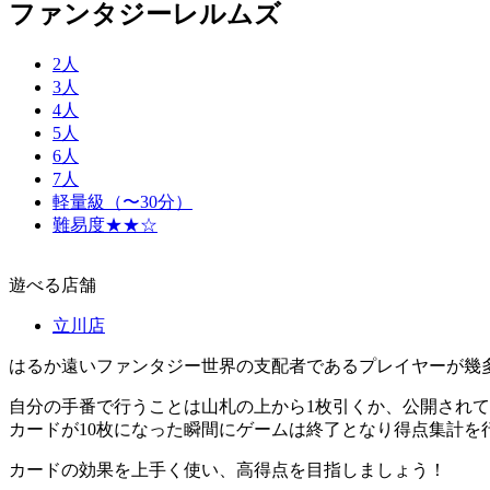
ファンタジーレルムズ
2人
3人
4人
5人
6人
7人
軽量級（〜30分）
難易度★★☆
遊べる店舗
立川店
はるか遠いファンタジー世界の支配者であるプレイヤーが幾
自分の手番で行うことは山札の上から1枚引くか、公開されて
カードが10枚になった瞬間にゲームは終了となり得点集計
カードの効果を上手く使い、高得点を目指しましょう！