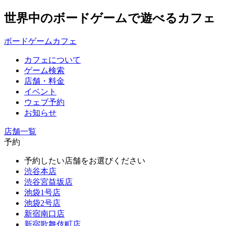
世界中のボードゲームで遊べるカフェ
ボードゲームカフェ
カフェについて
ゲーム検索
店舗・料金
イベント
ウェブ予約
お知らせ
店舗一覧
予約
予約したい店舗をお選びください
渋谷本店
渋谷宮益坂店
池袋1号店
池袋2号店
新宿南口店
新宿歌舞伎町店