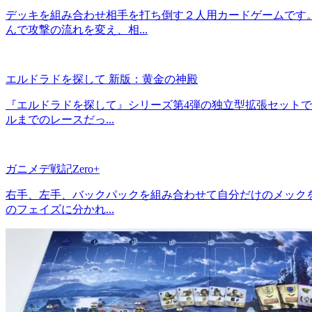
デッキを組み合わせ相手を打ち倒す２人用カードゲームです
んで攻撃の流れを変え、相...
エルドラドを探して 新版：黄金の神殿
『エルドラドを探して』シリーズ第4弾の独立型拡張セット
ルまでのレースだっ...
ガニメデ戦記Zero+
右手、左手、バックパックを組み合わせて自分だけのメック
のフェイズに分かれ...