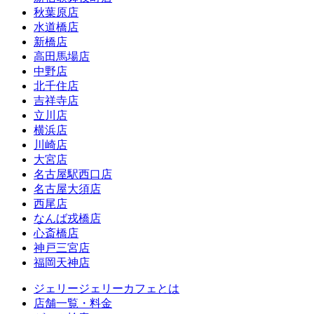
秋葉原店
水道橋店
新橋店
高田馬場店
中野店
北千住店
吉祥寺店
立川店
横浜店
川崎店
大宮店
名古屋駅西口店
名古屋大須店
西尾店
なんば戎橋店
心斎橋店
神戸三宮店
福岡天神店
ジェリージェリーカフェとは
店舗一覧・料金