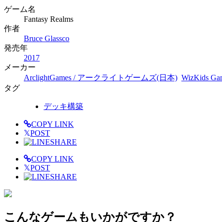
ゲーム名
Fantasy Realms
作者
Bruce Glassco
発売年
2017
メーカー
ArclightGames / アークライトゲームズ(日本)
WizKids 
タグ
デッキ構築
COPY LINK
𝕏
POST
SHARE
COPY LINK
𝕏
POST
SHARE
こんなゲームもいかがですか？