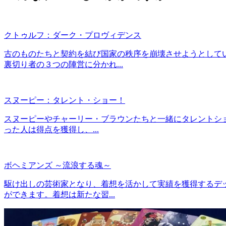
クトゥルフ：ダーク・プロヴィデンス
古のものたちと契約を結び国家の秩序を崩壊させようとして
裏切り者の３つの陣営に分かれ...
スヌーピー：タレント・ショー！
スヌーピーやチャーリー・ブラウンたちと一緒にタレントシ
った人は得点を獲得し、...
ボヘミアンズ ～流浪する魂～
駆け出しの芸術家となり、着想を活かして実績を獲得するデッ
ができます。着想は新たな習...