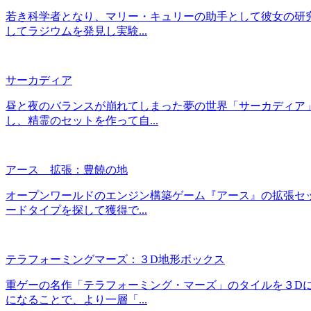
若き科学者となり、マリー・キュリーの助手として彼女の研
してラジウムを発見し実験...
サーカディア
昼と夜のバランスが崩れてしまった夢の世界「サーカディア
し、精霊のセットを作って自...
アース 拡張：豊饒の地
オープンワールドのエンジン構築ゲーム『アース』の拡張セ
ードタイプを探して獲得で...
テラフォーミングマーズ：３D地形ボックス
重ゲーの名作「テラフォーミング・マーズ」のタイルを３Dに
になることで、より一層「...