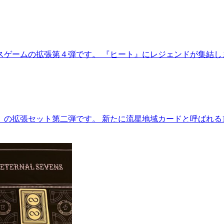
ースゲームの拡張第４弾です。 『ヒート』にレジェンドが集結
の拡張セット第二弾です。 新たに流星地域カードと呼ばれる