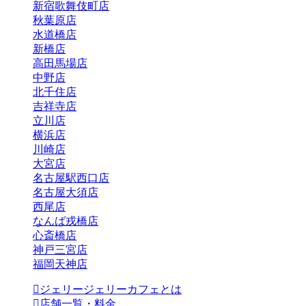
新宿歌舞伎町店
秋葉原店
水道橋店
新橋店
高田馬場店
中野店
北千住店
吉祥寺店
立川店
横浜店
川崎店
大宮店
名古屋駅西口店
名古屋大須店
西尾店
なんば戎橋店
心斎橋店
神戸三宮店
福岡天神店
ジェリージェリーカフェとは
店舗一覧・料金