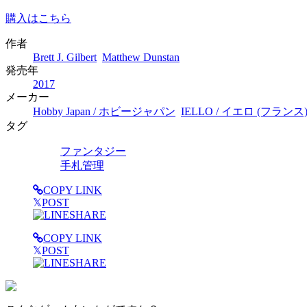
購入はこちら
作者
Brett J. Gilbert
Matthew Dunstan
発売年
2017
メーカー
Hobby Japan / ホビージャパン
IELLO / イエロ (フランス
タグ
ファンタジー
手札管理
COPY LINK
𝕏
POST
SHARE
COPY LINK
𝕏
POST
SHARE