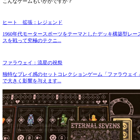
こんなゲームもいかがですか？
ヒート 拡張：レジェンド
1960年代モータースポーツをテーマとしたデッキ構築型レ
スを戦って究極のテクニ...
ファラウェイ：流星の祝祭
独特なプレイ感のセットコレクションゲーム「ファラウェイ」
で大きく影響を与えます...