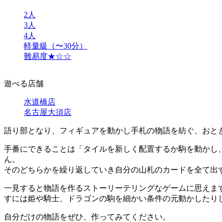
2人
3人
4人
軽量級（〜30分）
難易度★☆☆
遊べる店舗
水道橋店
名古屋大須店
語り部となり、フィギュアを動かし手札の物語を紡ぐ、おと
手番にできることは「タイルを新しく配置するか駒を動かし
ん。
そのどちらかを繰り返していき自分の山札のカードを全て出
一見すると物語を作るストーリーテリングなゲームに思えま
すには姫や騎士、ドラゴンの駒を細かい条件の元動かしたり
自分だけの物語をぜひ、作ってみてください。