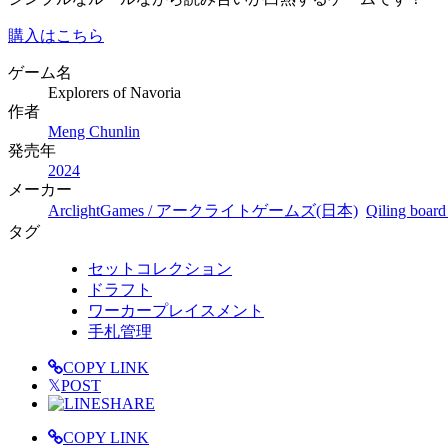
購入はこちら
ゲーム名
Explorers of Navoria
作者
Meng Chunlin
発売年
2024
メーカー
ArclightGames / アークライトゲームズ(日本)
Qiling boar
タグ
セットコレクション
ドラフト
ワーカープレイスメント
手札管理
COPY LINK
𝕏
POST
SHARE
COPY LINK