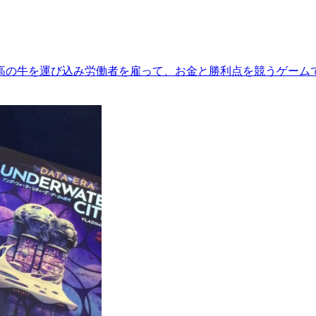
高の牛を運び込み労働者を雇って、お金と勝利点を競うゲームで