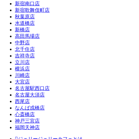
新宿南口店
新宿歌舞伎町店
秋葉原店
水道橋店
新橋店
高田馬場店
中野店
北千住店
吉祥寺店
立川店
横浜店
川崎店
大宮店
名古屋駅西口店
名古屋大須店
西尾店
なんば戎橋店
心斎橋店
神戸三宮店
福岡天神店
ジェリージェリーカフェとは