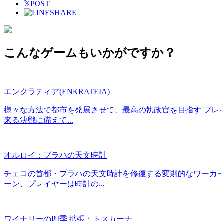
𝕏
POST
SHARE
こんなゲームもいかがですか？
エンクラティア(ENKRATEIA)
様々な方法で都市を発展させて、最高の執政官を目指す プレ
来る決戦に備えて...
オルロイ：プラハの天文時計
チェコの首都・プラハの天文時計を修復する変則的なワーカ
ーン、プレイヤーは時計の...
ワイナリーの四季 拡張：トスカーナ