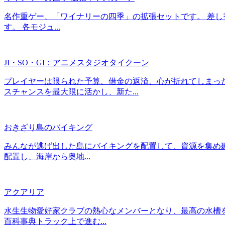
名作重ゲー、「ワイナリーの四季」の拡張セットです。 差し
す。 各モジュ...
JI・SO・GI：アニメスタジオタイクーン
プレイヤーは限られた予算、借金の返済、心が折れてしまっ
スチャンスを最大限に活かし、新た...
おきざり島のバイキング
みんなが逃げ出した島にバイキングを配置して、資源を集め
配置し、海岸から奥地...
アクアリア
水生生物愛好家クラブの熱心なメンバーとなり、最高の水槽
百科事典トラック上で進む...