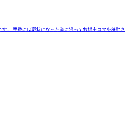
す。 手番には環状になった道に沿って牧場主コマを移動さ