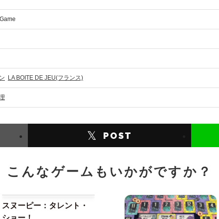
 Game
パン
LA BOITE DE JEU(フランス)
理
𝕏
POST
こんなゲームもいかがですか？
スヌーピー：タレント・
ショー！