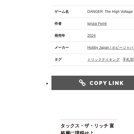
ゲーム名
DANGER: The High Voltage
作者
Ignasi Ferré
発売年
2024
メーカー
Hobby Japan / ホビージャ
タグ
トリックテイキング
手札管
COPY LINK
タックス・ザ・リッチ 富
裕層に課税せよ