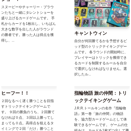
スヌーピーやチャーリー・ブラウ
ンたちと一緒にタレントショーを
盛り上げるカードゲームです。 手
札からカードを1枚出し、いちばん
大きな数字を出した人がラウンド
キャントウィン
の勝者です。勝った人は得点を獲
得し、...
自分が何回勝てるかを予想するビ
ッド型のトリックテイキングゲー
ムです。 各ラウンドの開始時に、
プレイヤーはトリックを獲得でき
るカードを制限するルールを自分
で選択しなければなりません。選
択したル...
ヒーフー！！
指輪物語 旅の仲間：トリ
ックテイキングゲーム
２回なるべく遅く勝つことを目指
すトリックテイキングゲームで
J.R.R.トールキンの名作『指輪物
す。 ９回の勝負のうち、２回勝て
語』第一巻「旅の仲間」の物語
なければ０点、３回以上勝ってし
を、協力型カードゲームとして体
まっても０点。高得点を狙えるタ
験できるゲームです。 ゲームの仕
イミングで２回「だけ」勝つこと
組みは、カードを1枚ずつ出して勝