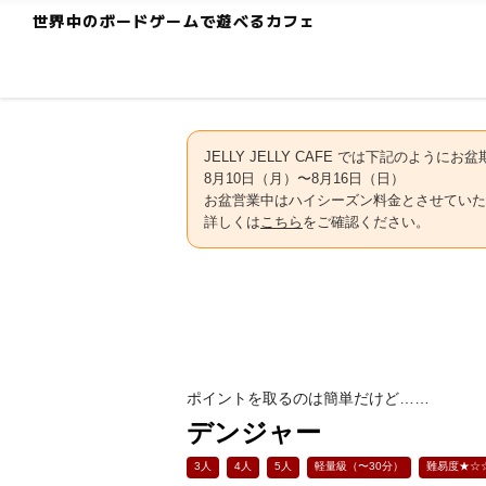
世界中のボードゲームで遊べるカフェ
JELLY JELLY CAFE では下記のよう
8月10日（月）〜8月16日（日）
お盆営業中はハイシーズン料金とさせていた
詳しくは
こちら
をご確認ください。
ポイントを取るのは簡単だけど……
デンジャー
3人
4人
5人
軽量級（〜30分）
難易度★☆