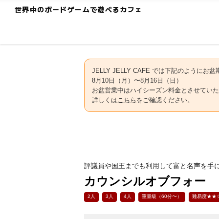
世界中のボードゲームで遊べるカフェ
JELLY JELLY CAFE では下記のよう
8月10日（月）〜8月16日（日）
お盆営業中はハイシーズン料金とさせていた
詳しくは
こちら
をご確認ください。
評議員や国王までも利用して富と名声を手
カウンシルオブフォー
2人
3人
4人
重量級（60分〜）
難易度★★