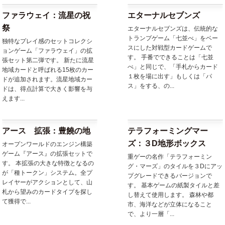
ファラウェイ：流星の祝
エターナルセブンズ
祭
エターナルセブンズは、伝統的な
トランプゲーム「七並べ」をベー
独特なプレイ感のセットコレクシ
スにした対戦型カードゲームで
ョンゲーム「ファラウェイ」の拡
す。 手番でできることは「七並
張セット第二弾です。 新たに流星
べ」と同じで、「手札からカード
地域カードと呼ばれる15枚のカー
１枚を場に出す」もしくは「パ
ドが追加されます。流星地域カー
ス」をする、の...
ドは、得点計算で大きく影響を与
えます...
アース 拡張：豊饒の地
テラフォーミングマー
ズ：３D地形ボックス
オープンワールドのエンジン構築
ゲーム『アース』の拡張セットで
重ゲーの名作「テラフォーミン
す。 本拡張の大きな特徴となるの
グ・マーズ」のタイルを３Dにアッ
が「種トークン」システム。全プ
プグレードできるバージョンで
レイヤーがアクションとして、山
す。 基本ゲームの紙製タイルと差
札から望みのカードタイプを探し
し替えて使用します。 森林や都
て獲得で...
市、海洋などが立体になること
で、より一層「...