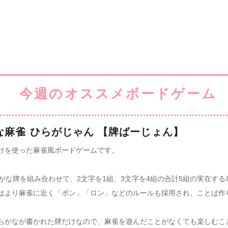
な麻雀 ひらがじゃん 【牌ばーじょん】
けを使った麻雀風ボードゲームです。
らがな牌を組み合わせて、2文字を1組、3文字を4組の合計5組の実在す
はより麻雀に近く「ポン」「ロン」などのルールも採用され、ことば作
らがなが書かれた牌だけなので、麻雀を遊んだことがなくても楽しむこ