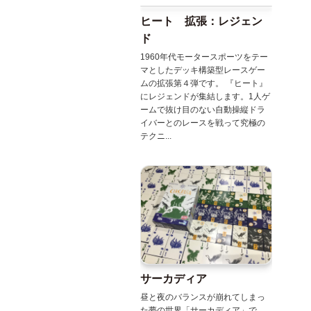
ヒート 拡張：レジェン
ド
1960年代モータースポーツをテー
マとしたデッキ構築型レースゲー
ムの拡張第４弾です。 『ヒート』
にレジェンドが集結します。1人ゲ
ームで抜け目のない自動操縦ドラ
イバーとのレースを戦って究極の
テクニ...
サーカディア
昼と夜のバランスが崩れてしまっ
た夢の世界「サーカディア」で、