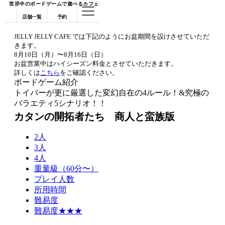
世界中のボードゲームで遊べるカフェ
店舗一覧
予約
JELLY JELLY CAFE では下記のようにお盆期間を設けさせていただ
きます。
8月10日（月）〜8月16日（日）
お盆営業中はハイシーズン料金とさせていただきます。
詳しくは
こちら
をご確認ください。
ボードゲーム紹介
トイバーが更に厳選した変幻自在の4ルール！&究極の
バラエティ5シナリオ！！
カタンの開拓者たち 商人と蛮族版
2人
3人
4人
重量級（60分〜）
プレイ人数
所用時間
難易度
難易度★★★