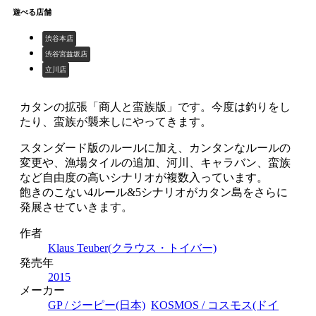
遊べる店舗
渋谷本店
渋谷宮益坂店
立川店
カタンの拡張「商人と蛮族版」です。今度は釣りをし
たり、蛮族が襲来しにやってきます。
スタンダード版のルールに加え、カンタンなルールの
変更や、漁場タイルの追加、河川、キャラバン、蛮族
など自由度の高いシナリオが複数入っています。
飽きのこない4ルール&5シナリオがカタン島をさらに
発展させていきます。
作者
Klaus Teuber(クラウス・トイバー)
発売年
2015
メーカー
GP / ジーピー(日本)
KOSMOS / コスモス(ドイ