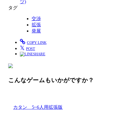
ツ)
タグ
交渉
拡張
発展
COPY LINK
𝕏
POST
SHARE
こんなゲームもいかがですか？
カタン 5~6人用拡張版