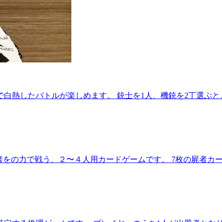
白熱したバトルが楽しめます。 銃士を1人、機銃を2丁選ぶと
って屍者をの力で戦う、２〜４人用カードゲームです。 7枚の屍