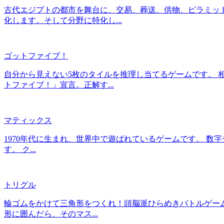
古代エジプトの都市を舞台に、交易、葬送、供物、ピラミッ
化します。そして分野に特化し...
ゴットファイブ！
自分から見えない5枚のタイルを推理し当てるゲームです。 
トファイブ！」宣言。正解す...
マティックス
1970年代に生まれ、世界中で遊ばれているゲームです。 数
す。 ク...
トリグル
輪ゴムをかけて三角形をつくれ！頭脳派ひらめきバトルゲー
形に囲んだら、そのマス...