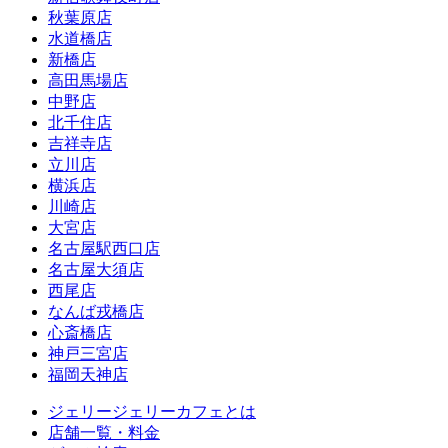
秋葉原店
水道橋店
新橋店
高田馬場店
中野店
北千住店
吉祥寺店
立川店
横浜店
川崎店
大宮店
名古屋駅西口店
名古屋大須店
西尾店
なんば戎橋店
心斎橋店
神戸三宮店
福岡天神店
ジェリージェリーカフェとは
店舗一覧・料金