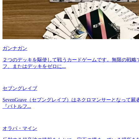
ガンナガン
２つのデッキを駆使して戦うカードゲームです。無限の戦略で
フ、またはデッキをゼロに...
セブングレイブ
SevenGrave（セブングレイブ）はネクロマンサーとな
『バトルフ...
オラパ・マイン