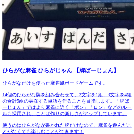
ひらがな麻雀 ひらがじゃん 【牌ばーじょん】
ひらがなだけを使った麻雀風ボードゲームです。
14個のひらがな牌を組み合わせて、2文字を1組、3文字を4組
の合計5組の実在する単語を作ることを目指します。「牌ば
ーじょん」ではより麻雀に近く「ポン」「ロン」などのルー
ルも採用され、ことば作りの楽しさがアップしています。
使うのはひらがなが書かれた牌だけなので、麻雀を遊んだこ
とがなくても楽しむことができます！