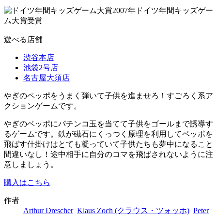
2007年ドイツ年間キッズゲー
ム大賞受賞
遊べる店舗
渋谷本店
池袋2号店
名古屋大須店
やぎのペッポをうまく弾いて子供を進ませろ！すごろく系ア
クションゲームです。
やぎのベッポにパチンコ玉を当てて子供をゴールまで誘導す
るゲームです。鉄が磁石にくっつく原理を利用してベッポを
飛ばす仕掛けはとても凝っていて子供たちも夢中になること
間違いなし！途中相手に自分のコマを飛ばされないように注
意しましょう。
購入はこちら
作者
Arthur Drescher
Klaus Zoch (クラウス・ツォッホ)
Peter