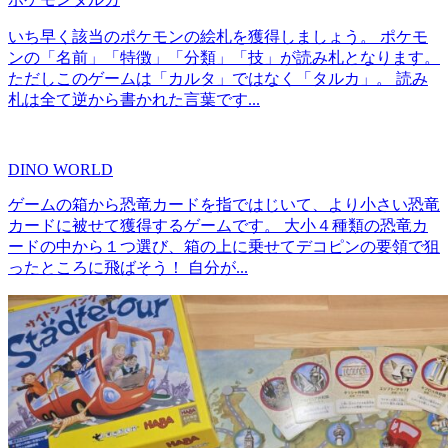
いち早く該当のポケモンの絵札を獲得しましょう。 ポケモ
ンの「名前」「特徴」「分類」「技」が読み札となります。
ただしこのゲームは「カルタ」ではなく「タルカ」。 読み
札は全て逆から書かれた言葉です...
DINO WORLD
ゲームの箱から恐竜カードを指ではじいて、より小さい恐竜
カードに被せて獲得するゲームです。 大小４種類の恐竜カ
ードの中から１つ選び、箱の上に乗せてデコピンの要領で狙
ったところに飛ばそう！ 自分が...