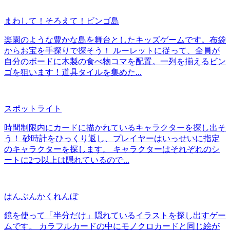
まわして！そろえて！ビンゴ島
楽園のような豊かな島を舞台としたキッズゲームです。布袋
からお宝を手探りで探そう！ ルーレットに従って、全員が
自分のボードに木製の食べ物コマを配置。一列を揃えるビン
ゴを狙います！道具タイルを集めた...
スポットライト
時間制限内にカードに描かれているキャラクターを探し出そ
う！ 砂時計をひっくり返し、プレイヤーはいっせいに指定
のキャラクターを探します。 キャラクターはそれぞれのシ
ートに2つ以上は隠れているので...
はんぶんかくれんぼ
鏡を使って「半分だけ」隠れているイラストを探し出すゲー
ムです。 カラフルカードの中にモノクロカードと同じ絵が