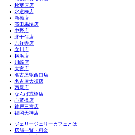
秋葉原店
水道橋店
新橋店
高田馬場店
中野店
北千住店
吉祥寺店
立川店
横浜店
川崎店
大宮店
名古屋駅西口店
名古屋大須店
西尾店
なんば戎橋店
心斎橋店
神戸三宮店
福岡天神店
ジェリージェリーカフェとは
店舗一覧・料金