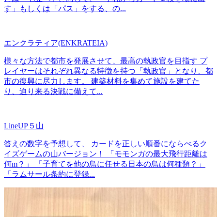
す」もしくは「パス」をする、の...
エンクラティア(ENKRATEIA)
様々な方法で都市を発展させて、最高の執政官を目指す プ
レイヤーはそれぞれ異なる特徴を持つ「執政官」となり、都
市の復興に尽力します。 建築材料を集めて施設を建てた
り、迫り来る決戦に備えて...
LineUP５山
答えの数字を予想して、 カードを正しい順番にならべるク
イズゲームの山バージョン！ 「モモンガの最大飛行距離は
何m？」 「子育てを他の鳥に任せる日本の鳥は何種類？」
「ラムサール条約に登録...