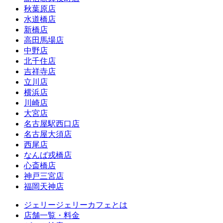
秋葉原店
水道橋店
新橋店
高田馬場店
中野店
北千住店
吉祥寺店
立川店
横浜店
川崎店
大宮店
名古屋駅西口店
名古屋大須店
西尾店
なんば戎橋店
心斎橋店
神戸三宮店
福岡天神店
ジェリージェリーカフェとは
店舗一覧・料金