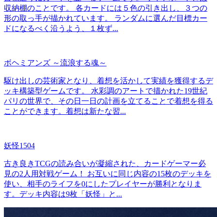
収納棚のことです。 各カードには５色の引き出し、３つの
形の取っ手が描かれています。 ランダムに選んだ目標カー
ドになるべく沿うよう、１枚ず...
ボヘミアンズ ～流浪する魂～
駆け出しの芸術家となり、着想を活かして実績を獲得するデ
ッキ構築型ゲームです。 水彩調のアートで描かれた19世紀
パリの世界で、その日一日の計画を立てることで着想を得る
ことができます。着想は新たな習...
妖怪1504
古き良きTCGの読み合いが凝縮された、カードゲーマー必
見の2人用対戦ゲーム！ お互いに同じ内容の15枚のデッキを
使い、相手のライフを0にしたプレイヤーが勝利となりま
す。デッキ内容は9枚「妖怪」と...