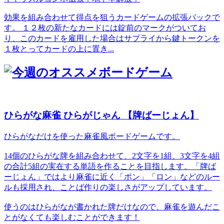
効果を組み合わせて得点を狙うカードゲームの拡張パックで
す。 １２枚の新たなカードには錠前のマークがついてお
り、このカードを雇用した場合はサプライから鍵トークンを
１枚とってカードの上に置き...
ひらがな麻雀 ひらがじゃん 【牌ばーじょん】
ひらがなだけを使った麻雀風ボードゲームです。
14個のひらがな牌を組み合わせて、2文字を1組、3文字を4組
の合計5組の実在する単語を作ることを目指します。「牌ば
ーじょん」ではより麻雀に近く「ポン」「ロン」などのルー
ルも採用され、ことば作りの楽しさがアップしています。
使うのはひらがなが書かれた牌だけなので、麻雀を遊んだこ
とがなくても楽しむことができます！