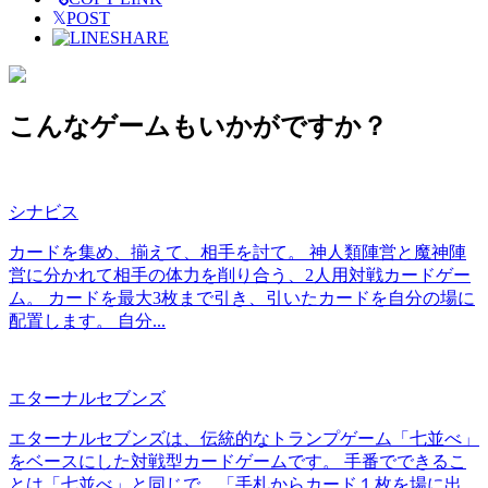
𝕏
POST
SHARE
こんなゲームもいかがですか？
シナビス
カードを集め、揃えて、相手を討て。 神人類陣営と魔神陣
営に分かれて相手の体力を削り合う、2人用対戦カードゲー
ム。 カードを最大3枚まで引き、引いたカードを自分の場に
配置します。 自分...
エターナルセブンズ
エターナルセブンズは、伝統的なトランプゲーム「七並べ」
をベースにした対戦型カードゲームです。 手番でできるこ
とは「七並べ」と同じで、「手札からカード１枚を場に出