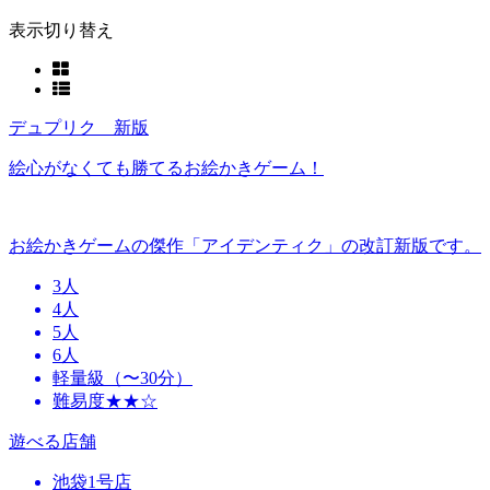
表示切り替え
デュプリク 新版
絵心がなくても勝てるお絵かきゲーム！
お絵かきゲームの傑作「アイデンティク」の改訂新版です。
3人
4人
5人
6人
軽量級（〜30分）
難易度★★☆
遊べる店舗
池袋1号店