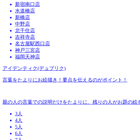
新宿南口店
水道橋店
新橋店
中野店
北千住店
吉祥寺店
名古屋駅西口店
神戸三宮店
福岡天神店
アイデンティク(デュプリク)
言葉をたよりにお絵描き！要点を伝えるのがポイント！
親の人の言葉での説明だけをたよりに、残りの人がお題の絵
3人
4人
5人
6人
7人