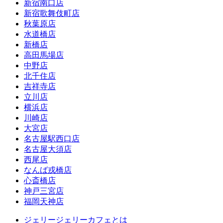
新宿南口店
新宿歌舞伎町店
秋葉原店
水道橋店
新橋店
高田馬場店
中野店
北千住店
吉祥寺店
立川店
横浜店
川崎店
大宮店
名古屋駅西口店
名古屋大須店
西尾店
なんば戎橋店
心斎橋店
神戸三宮店
福岡天神店
ジェリージェリーカフェとは