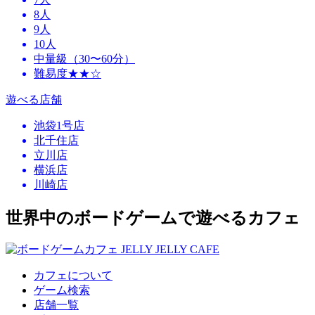
8人
9人
10人
中量級（30〜60分）
難易度★★☆
遊べる店舗
池袋1号店
北千住店
立川店
横浜店
川崎店
世界中のボードゲームで遊べるカフェ
カフェについて
ゲーム検索
店舗一覧