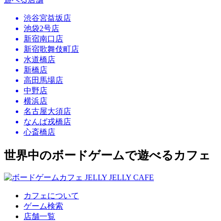
渋谷宮益坂店
池袋2号店
新宿南口店
新宿歌舞伎町店
水道橋店
新橋店
高田馬場店
中野店
横浜店
名古屋大須店
なんば戎橋店
心斎橋店
世界中のボードゲームで遊べるカフェ
カフェについて
ゲーム検索
店舗一覧