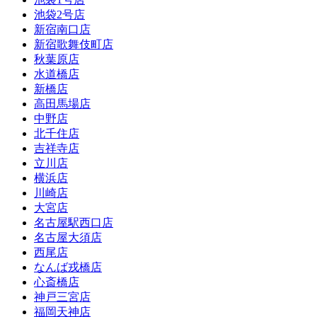
池袋2号店
新宿南口店
新宿歌舞伎町店
秋葉原店
水道橋店
新橋店
高田馬場店
中野店
北千住店
吉祥寺店
立川店
横浜店
川崎店
大宮店
名古屋駅西口店
名古屋大須店
西尾店
なんば戎橋店
心斎橋店
神戸三宮店
福岡天神店