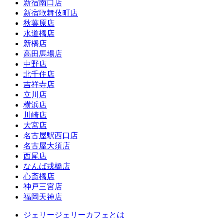
新宿南口店
新宿歌舞伎町店
秋葉原店
水道橋店
新橋店
高田馬場店
中野店
北千住店
吉祥寺店
立川店
横浜店
川崎店
大宮店
名古屋駅西口店
名古屋大須店
西尾店
なんば戎橋店
心斎橋店
神戸三宮店
福岡天神店
ジェリージェリーカフェとは