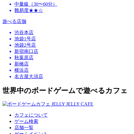
中量級（30〜60分）
難易度★★☆
遊べる店舗
渋谷本店
池袋1号店
池袋2号店
新宿南口店
秋葉原店
新橋店
横浜店
名古屋大須店
世界中のボードゲームで遊べるカフェ
カフェについて
ゲーム検索
店舗一覧
ゲームイベント