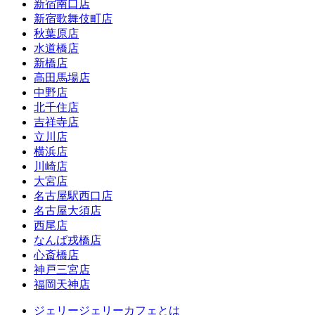
新宿南口店
新宿歌舞伎町店
秋葉原店
水道橋店
新橋店
高田馬場店
中野店
北千住店
吉祥寺店
立川店
横浜店
川崎店
大宮店
名古屋駅西口店
名古屋大須店
西尾店
なんば戎橋店
心斎橋店
神戸三宮店
福岡天神店
ジェリージェリーカフェとは