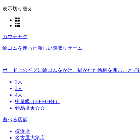
表示切り替え
カウチャク
輪ゴムを使った新しい陣取りゲーム！
ボード上のペグに輪ゴムをかけ、描かれた絵柄を囲むことで
2人
3人
4人
中量級（30〜60分）
難易度★☆☆
遊べる店舗
横浜店
名古屋大須店