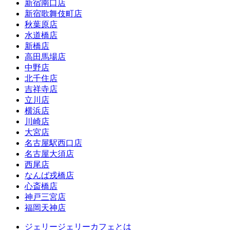
新宿南口店
新宿歌舞伎町店
秋葉原店
水道橋店
新橋店
高田馬場店
中野店
北千住店
吉祥寺店
立川店
横浜店
川崎店
大宮店
名古屋駅西口店
名古屋大須店
西尾店
なんば戎橋店
心斎橋店
神戸三宮店
福岡天神店
ジェリージェリーカフェとは