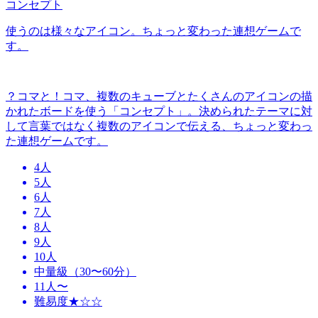
コンセプト
使うのは様々なアイコン。ちょっと変わった連想ゲームで
す。
？コマと！コマ、複数のキューブとたくさんのアイコンの描
かれたボードを使う「コンセプト」。決められたテーマに対
して言葉ではなく複数のアイコンで伝える、ちょっと変わっ
た連想ゲームです。
4人
5人
6人
7人
8人
9人
10人
中量級（30〜60分）
11人〜
難易度★☆☆