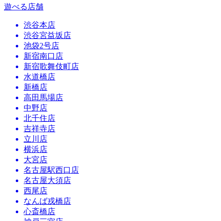
遊べる店舗
渋谷本店
渋谷宮益坂店
池袋2号店
新宿南口店
新宿歌舞伎町店
水道橋店
新橋店
高田馬場店
中野店
北千住店
吉祥寺店
立川店
横浜店
大宮店
名古屋駅西口店
名古屋大須店
西尾店
なんば戎橋店
心斎橋店