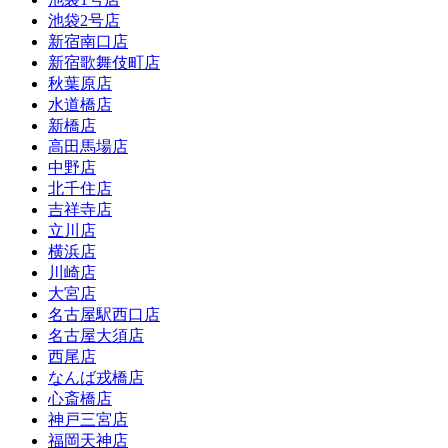
池袋2号店
新宿南口店
新宿歌舞伎町店
秋葉原店
水道橋店
新橋店
高田馬場店
中野店
北千住店
吉祥寺店
立川店
横浜店
川崎店
大宮店
名古屋駅西口店
名古屋大須店
西尾店
なんば戎橋店
心斎橋店
神戸三宮店
福岡天神店