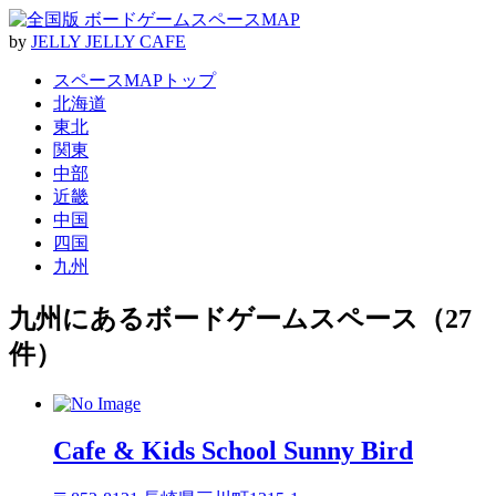
by
J
E
L
L
Y
J
E
L
L
Y
C
A
F
E
スペースMAPトップ
北海道
東北
関東
中部
近畿
中国
四国
九州
九州にあるボードゲームスペース（27
件）
Cafe & Kids School Sunny Bird