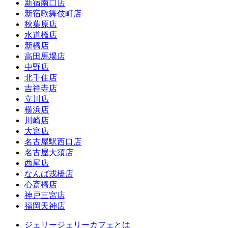
新宿南口店
新宿歌舞伎町店
秋葉原店
水道橋店
新橋店
高田馬場店
中野店
北千住店
吉祥寺店
立川店
横浜店
川崎店
大宮店
名古屋駅西口店
名古屋大須店
西尾店
なんば戎橋店
心斎橋店
神戸三宮店
福岡天神店
ジェリージェリーカフェとは