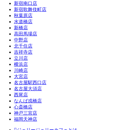
新宿南口店
新宿歌舞伎町店
秋葉原店
水道橋店
新橋店
高田馬場店
中野店
北千住店
吉祥寺店
立川店
横浜店
川崎店
大宮店
名古屋駅西口店
名古屋大須店
西尾店
なんば戎橋店
心斎橋店
神戸三宮店
福岡天神店
ジェリージェリーカフェとは