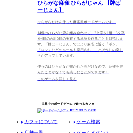
ひらがな麻雀 ひらがじゃん 【牌ば
ーじょん】
ひらがなだけを使った麻雀風ボードゲームです。
14個のひらがな牌を組み合わせて、2文字を1組、3文字
を4組の合計5組の実在する単語を作ることを目指しま
す。「牌ばーじょん」ではより麻雀に近く「ポン」
「ロン」などのルールも採用され、ことば作りの楽し
さがアップしています。
使うのはひらがなが書かれた牌だけなので、麻雀を遊
んだことがなくても楽しむことができます！
このゲームを詳しく見る
世界中のボードゲームで遊べるカフェ
カフェについて
ゲーム検索
店舗一覧
ゲームイベント