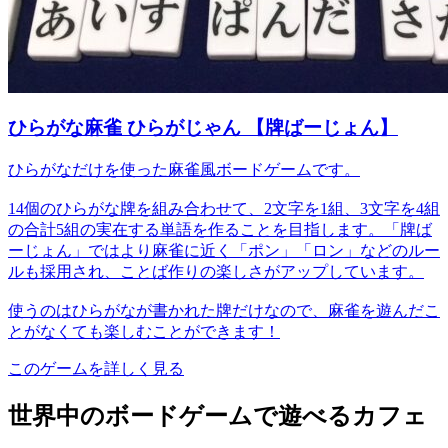
ひらがな麻雀 ひらがじゃん 【牌ばーじょん】
ひらがなだけを使った麻雀風ボードゲームです。
14個のひらがな牌を組み合わせて、2文字を1組、3文字を4組
の合計5組の実在する単語を作ることを目指します。「牌ば
ーじょん」ではより麻雀に近く「ポン」「ロン」などのルー
ルも採用され、ことば作りの楽しさがアップしています。
使うのはひらがなが書かれた牌だけなので、麻雀を遊んだこ
とがなくても楽しむことができます！
このゲームを詳しく見る
世界中のボードゲームで遊べるカフェ