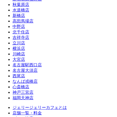
秋葉原店
水道橋店
新橋店
高田馬場店
中野店
北千住店
吉祥寺店
立川店
横浜店
川崎店
大宮店
名古屋駅西口店
名古屋大須店
西尾店
なんば戎橋店
心斎橋店
神戸三宮店
福岡天神店
ジェリージェリーカフェとは
店舗一覧・料金