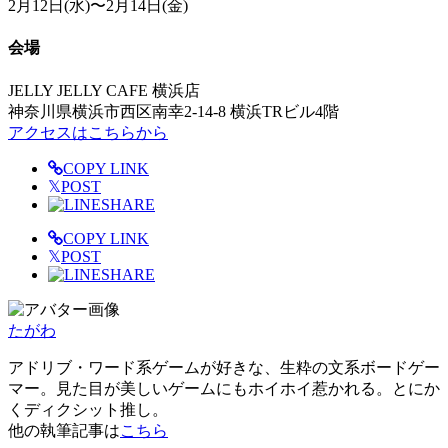
2月12日(水)〜2月14日(金)
会場
JELLY JELLY CAFE 横浜店
神奈川県横浜市西区南幸2-14-8 横浜TRビル4階
アクセスはこちらから
COPY LINK
𝕏
POST
SHARE
COPY LINK
𝕏
POST
SHARE
たがわ
アドリブ・ワード系ゲームが好きな、生粋の文系ボードゲー
マー。見た目が美しいゲームにもホイホイ惹かれる。とにか
くディクシット推し。
他の執筆記事は
こちら