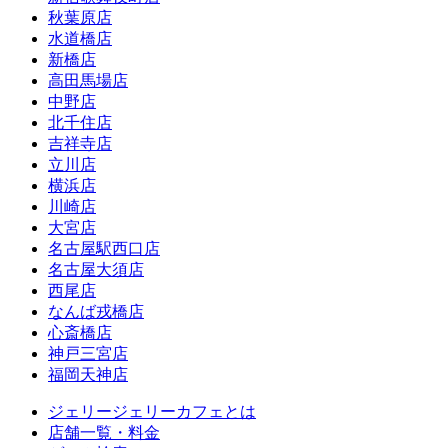
秋葉原店
水道橋店
新橋店
高田馬場店
中野店
北千住店
吉祥寺店
立川店
横浜店
川崎店
大宮店
名古屋駅西口店
名古屋大須店
西尾店
なんば戎橋店
心斎橋店
神戸三宮店
福岡天神店
ジェリージェリーカフェとは
店舗一覧・料金