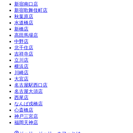
新宿南口店
新宿歌舞伎町店
秋葉原店
水道橋店
新橋店
高田馬場店
中野店
北千住店
吉祥寺店
立川店
横浜店
川崎店
大宮店
名古屋駅西口店
名古屋大須店
西尾店
なんば戎橋店
心斎橋店
神戸三宮店
福岡天神店