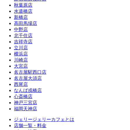
秋葉原店
水道橋店
新橋店
高田馬場店
中野店
北千住店
吉祥寺店
立川店
横浜店
川崎店
大宮店
名古屋駅西口店
名古屋大須店
西尾店
なんば戎橋店
心斎橋店
神戸三宮店
福岡天神店
ジェリージェリーカフェとは
店舗一覧・料金