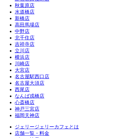
秋葉原店
水道橋店
新橋店
高田馬場店
中野店
北千住店
吉祥寺店
立川店
横浜店
川崎店
大宮店
名古屋駅西口店
名古屋大須店
西尾店
なんば戎橋店
心斎橋店
神戸三宮店
福岡天神店
ジェリージェリーカフェとは
店舗一覧・料金