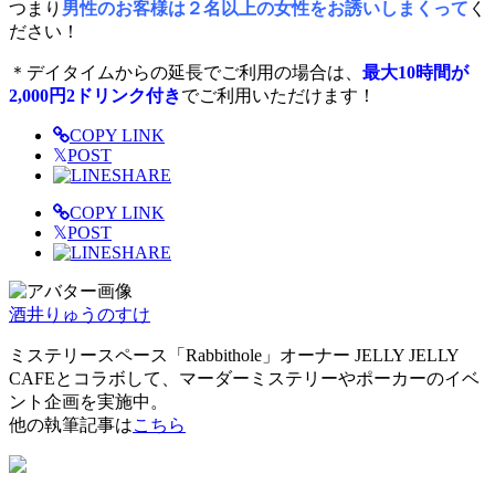
つまり
男性のお客様は２名以上の女性をお誘いしまくって
く
ださい！
＊デイタイムからの延長でご利用の場合は、
最大10時間が
2,000円2ドリンク付き
でご利用いただけます！
COPY LINK
𝕏
POST
SHARE
COPY LINK
𝕏
POST
SHARE
酒井りゅうのすけ
ミステリースペース「Rabbithole」オーナー JELLY JELLY
CAFEとコラボして、マーダーミステリーやポーカーのイベ
ント企画を実施中。
他の執筆記事は
こちら