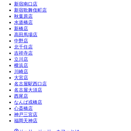
新宿南口店
新宿歌舞伎町店
秋葉原店
水道橋店
新橋店
高田馬場店
中野店
北千住店
吉祥寺店
立川店
横浜店
川崎店
大宮店
名古屋駅西口店
名古屋大須店
西尾店
なんば戎橋店
心斎橋店
神戸三宮店
福岡天神店