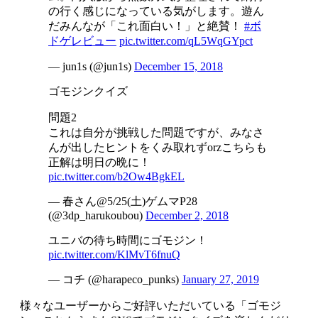
の行く感じになっている気がします。遊ん
だみんなが「これ面白い！」と絶賛！
#ボ
ドゲレビュー
pic.twitter.com/qL5WqGYpct
— jun1s (@jun1s)
December 15, 2018
ゴモジンクイズ
問題2
これは自分が挑戦した問題ですが、みなさ
んが出したヒントをくみ取れずorzこちらも
正解は明日の晩に！
pic.twitter.com/b2Ow4BgkEL
— 春さん@5/25(土)ゲムマP28
(@3dp_harukoubou)
December 2, 2018
ユニバの待ち時間にゴモジン！
pic.twitter.com/KlMvT6fnuQ
— コチ (@harapeco_punks)
January 27, 2019
様々なユーザーからご好評いただいている「ゴモジ