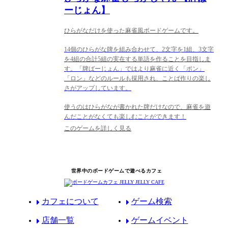
ーじょん】
ひらがなだけを使った麻雀風ボードゲームです。
14個のひらがな牌を組み合わせて、2文字を1組、3文字
を4組の合計5組の実在する単語を作ることを目指しま
す。「牌ばーじょん」ではより麻雀に近く「ポン」
「ロン」などのルールも採用され、ことば作りの楽し
さがアップしています。
使うのはひらがなが書かれた牌だけなので、麻雀を遊
んだことがなくても楽しむことができます！
このゲームを詳しく見る
世界中のボードゲームで遊べるカフェ
カフェについて
ゲーム検索
店舗一覧
ゲームイベント