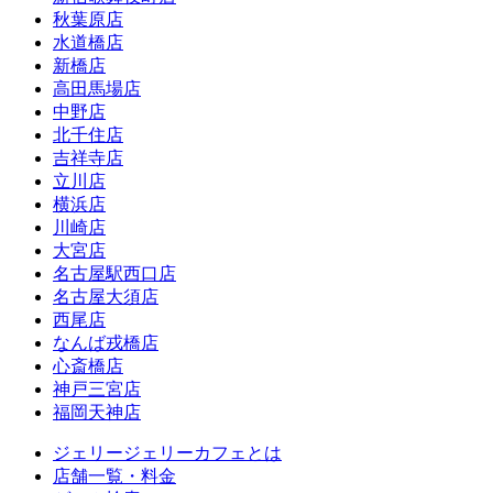
秋葉原店
水道橋店
新橋店
高田馬場店
中野店
北千住店
吉祥寺店
立川店
横浜店
川崎店
大宮店
名古屋駅西口店
名古屋大須店
西尾店
なんば戎橋店
心斎橋店
神戸三宮店
福岡天神店
ジェリージェリーカフェとは
店舗一覧・料金