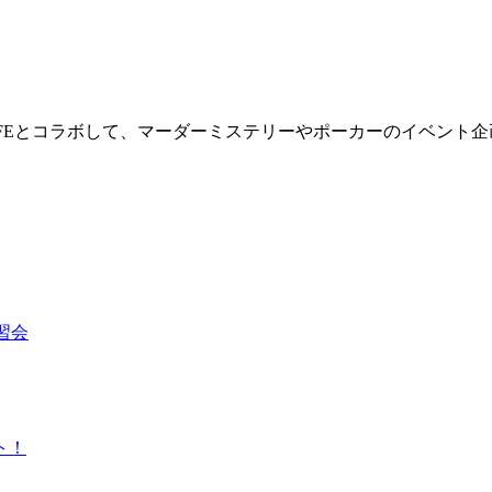
ELLY CAFEとコラボして、マーダーミステリーやポーカーのイベン
習会
ト！