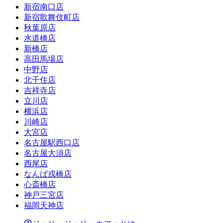
新宿南口店
新宿歌舞伎町店
秋葉原店
水道橋店
新橋店
高田馬場店
中野店
北千住店
吉祥寺店
立川店
横浜店
川崎店
大宮店
名古屋駅西口店
名古屋大須店
西尾店
なんば戎橋店
心斎橋店
神戸三宮店
福岡天神店