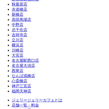
秋葉原店
水道橋店
新橋店
高田馬場店
中野店
北千住店
吉祥寺店
立川店
横浜店
川崎店
大宮店
名古屋駅西口店
名古屋大須店
西尾店
なんば戎橋店
心斎橋店
神戸三宮店
福岡天神店
ジェリージェリーカフェとは
店舗一覧・料金